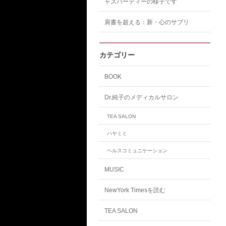
ャズパーティーの様子です
肩書を超える：新・心のサプリ
カテゴリー
BOOK
Dr.純子のメディカルサロン
TEA SALON
ハヤミミ
ヘルスコミュニケーション
MUSIC
NewYork Timesを読む
TEA SALON