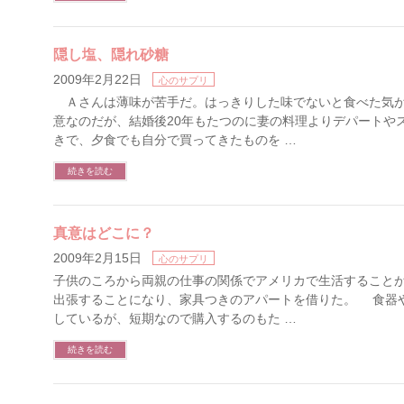
隠し塩、隠れ砂糖
2009年2月22日
心のサプリ
Ａさんは薄味が苦手だ。はっきりした味でないと食べた気が
意なのだが、結婚後20年もたつのに妻の料理よりデパートや
きで、夕食でも自分で買ってきたものを …
続きを読む
真意はどこに？
2009年2月15日
心のサプリ
子供のころから両親の仕事の関係でアメリカで生活することが
出張することになり、家具つきのアパートを借りた。 食器
しているが、短期なので購入するのもた …
続きを読む