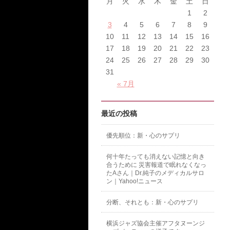
月
火
水
木
金
土
日
1
2
3
4
5
6
7
8
9
10
11
12
13
14
15
16
17
18
19
20
21
22
23
24
25
26
27
28
29
30
31
« 7月
最近の投稿
優先順位：新・心のサプリ
何十年たっても消えない記憶と向き
合うために 災害報道で眠れなくなっ
たAさん｜Dr.純子のメディカルサロ
ン｜Yahoo!ニュース
分断、それとも：新・心のサプリ
横浜ジャズ協会主催アフタヌーンジ