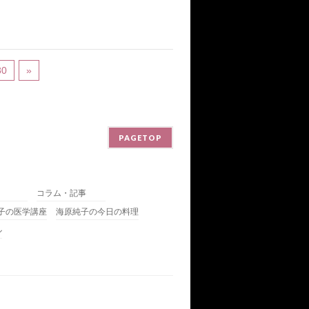
80
»
PAGETOP
コラム・記事
子の医学講座
海原純子の今日の料理
ル