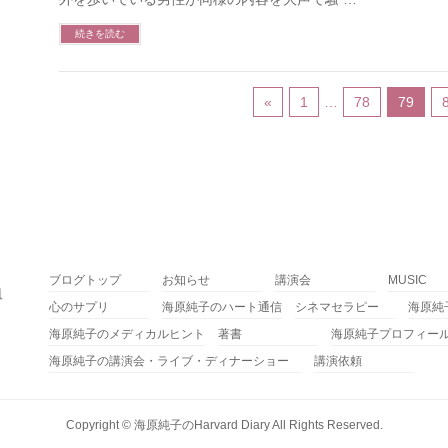
続きを読む
«
1
…
78
79
ブログトップ
お知らせ
講演会
MUSIC
心のサプリ
海原純子のハート通信
シネマセラピー
海原純
海原純子のメディカルヒント
著書
海原純子プロフィー
海原純子の講演会・ライブ・ディナーショー
講演依頼
Copyright ©
海原純子のHarvard Diary
All Rights Reserved.