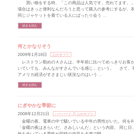
買い物をする時、「この商品は人気です。売れてます。」
場合はきっと便利なんだろうと思って購入の参考にするが、
同じジャケットを着ている人にばったり会う …
続きを読む
何とかなりそう
2009年1月18日
心のサプリ
レストラン勤めのＡさんは、半年前に比べてめっきりお客が
いていても、みんながすさんでいる感じ」という。 さて、
アメリカ経済がすさまじい状況なのはいう …
続きを読む
にぎやかな季節に
2008年12月21日
ハーバード
心のサプリ
金曜の夜、電車の中で騒いでいる中年の男性がいた。何を叫
「金曜の夜はきらいだ、さみしいんだ」という内容。 同じ日
外を歩いている男性が同様の内容を大声で騒 …