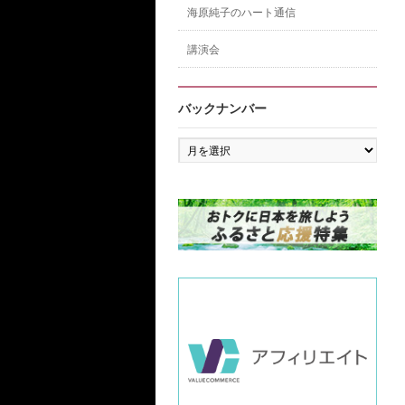
海原純子のハート通信
講演会
バックナンバー
バ
ッ
ク
ナ
ン
バ
ー