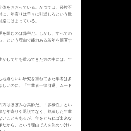
全体をおおっている。かつては、経験不
対に、年寄りは早々に引退しろという世
回路にはまっている。
手を阻むのは弊害だ。しかし、すべての
ら」という理由で能力ある若年を拒否す
。
生かして年を重ねてきた方の中には、年
も地道ないい研究を重ねてきた学者は多
ほしいのに、「年輩者一律引退」ムード
の方はほぼみな高齢だ。「多様性」とい
律な年寄り引退説てなく、熟練した年輩
ないこともあるが、年をとらねば出来な
年だから、という理由で人を決めつけレ