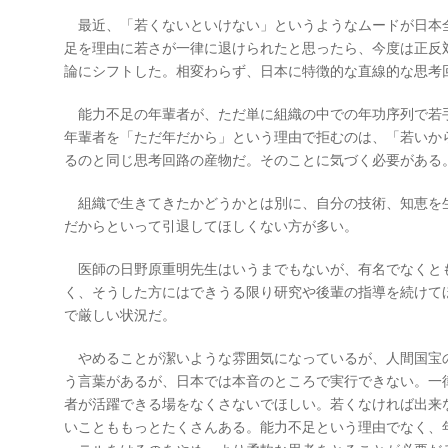
最近、「若くないといけない」というようなムードが日本
足を理由に若さが一律に退けられたと思ったら、今度は正反
論にシフトした。相変わらず、日本に特徴的な直線的な思考
能力不足の年輩者が、ただ単に組織の中での年功序列で若
年輩者を「ただ年だから」という理由で拒むのは、「若いか
るのと同じ思考回路の産物だ。そのことに気づく必要がある
組織で生きてきたかどうかとは別に、自分の技術、知恵を
だからといって引退してほしくない方が多い。
医師の日野原重明先生はいうまでもないが、有名でなくと
く、そうした方にはできうる限り研究や後輩の指導を続けて
で厳しい状況だ。
やめることが潔いような雰囲気になっているが、人間国宝
う言葉があるが、日本では本音のところで実行できない。一
者が活躍できる場をなくさないでほしい。若くなければ出来
いことももっとたくさんある。能力不足という理由でなく、