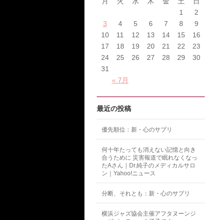
月
火
水
木
金
土
日
1
2
3
4
5
6
7
8
9
10
11
12
13
14
15
16
17
18
19
20
21
22
23
24
25
26
27
28
29
30
31
« 7月
最近の投稿
優先順位：新・心のサプリ
何十年たっても消えない記憶と向き
合うために 災害報道で眠れなくなっ
たAさん｜Dr.純子のメディカルサロ
ン｜Yahoo!ニュース
分断、それとも：新・心のサプリ
横浜ジャズ協会主催アフタヌーンジ