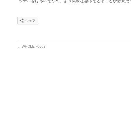
ッテルをはるのをやめ、より柔軟な思考をとることが必要
シェア
←
WHOLE Foods