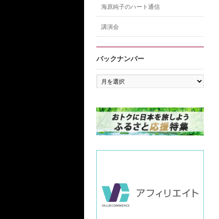
海原純子のハート通信
講演会
バックナンバー
バ
ッ
ク
ナ
ン
バ
ー