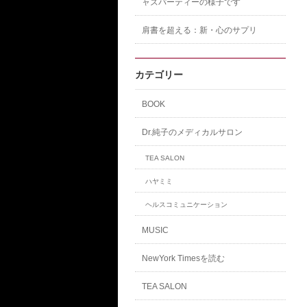
ャズパーティーの様子です
肩書を超える：新・心のサプリ
カテゴリー
BOOK
Dr.純子のメディカルサロン
TEA SALON
ハヤミミ
ヘルスコミュニケーション
MUSIC
NewYork Timesを読む
TEA SALON