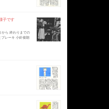
様子です
りから 終わりまでの
とブレーキ 小針俊朗