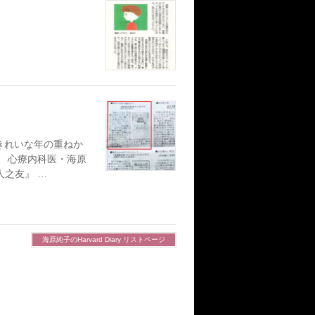
 きれいな年の重ねか
。 心療内科医・海原
之友』 …
海原純子のHarvard Diary リストページ