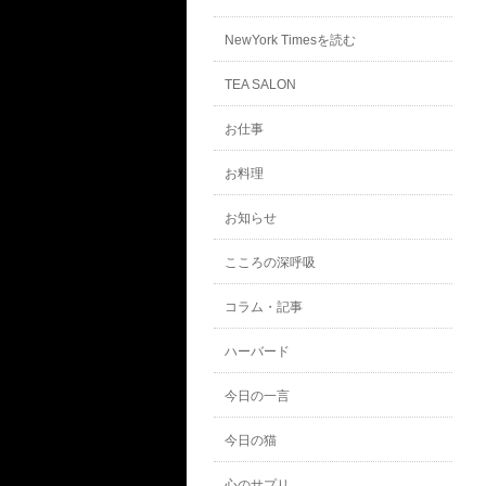
NewYork Timesを読む
TEA SALON
お仕事
お料理
お知らせ
こころの深呼吸
コラム・記事
ハーバード
今日の一言
今日の猫
心のサプリ