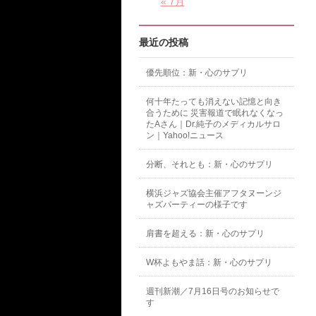
« 7月
最近の投稿
優先順位：新・心のサプリ
何十年たっても消えない記憶と向き
合うために 災害報道で眠れなくなっ
たAさん｜Dr.純子のメディカルサロ
ン｜Yahoo!ニュース
分断、それとも：新・心のサプリ
横浜ジャズ協会主催アフタヌーンジ
ャズパーティーの様子です
肩書を超える：新・心のサプリ
W杯よもやま話：新・心のサプリ
週刊新潮／7月16日号のお知らせで
す