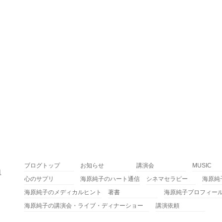
ブログトップ
お知らせ
講演会
MUSIC
心のサプリ
海原純子のハート通信
シネマセラピー
海原純
海原純子のメディカルヒント
著書
海原純子プロフィー
海原純子の講演会・ライブ・ディナーショー
講演依頼