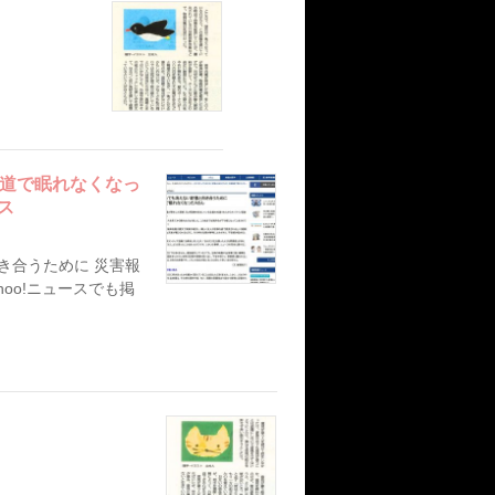
報道で眠れなくなっ
ス
き合うために 災害報
hoo!ニュースでも掲