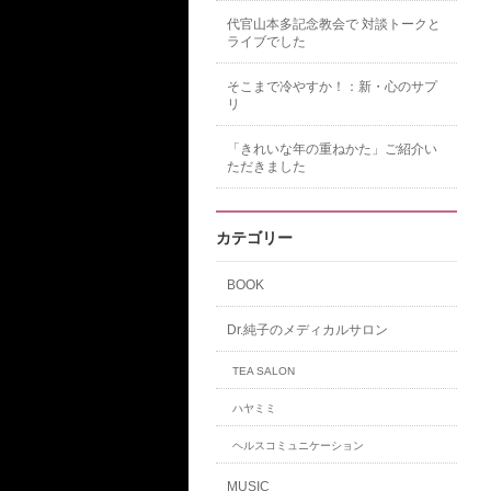
代官山本多記念教会で 対談トークと
ライブでした
そこまで冷やすか！：新・心のサプ
リ
「きれいな年の重ねかた」ご紹介い
ただきました
カテゴリー
BOOK
Dr.純子のメディカルサロン
TEA SALON
ハヤミミ
ヘルスコミュニケーション
MUSIC