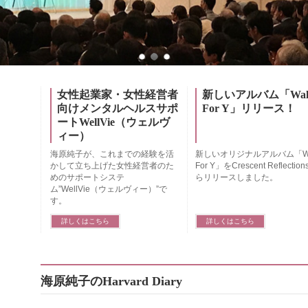
女性起業家・女性経営者
新しいアルバム「Walt
向けメンタルヘルスサポ
For Y」リリース！
ートWellVie（ウェルヴ
ィー）
海原純子が、これまでの経験を活
新しいオリジナルアルバム「Wa
かして立ち上げた女性経営者のた
For Y」をCrescent Reflectio
めのサポートシステ
らリリースしました。
ム”WellVie（ウェルヴィー）”で
す。
詳しくはこちら
詳しくはこちら
海原純子のHarvard Diary