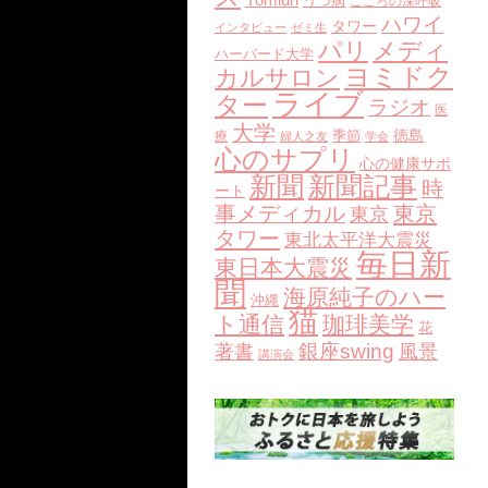
うつ病
こころの深呼吸
ハワイ
タワー
インタビュー
ゼミ生
パリ
メディ
ハーバード大学
ヨミドク
カルサロン
ライブ
ター
ラジオ
医
大学
徳島
療
季節
婦人之友
学会
心のサプリ
心の健康サポ
新聞
新聞記事
時
ート
事メディカル
東京
東京
タワー
東北太平洋大震災
毎日新
東日本大震災
聞
海原純子のハー
沖縄
猫
ト通信
珈琲美学
花
銀座swing
著書
風景
講演会