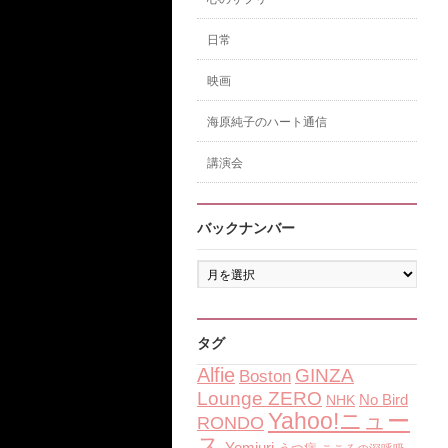
日常
映画
海原純子のハート通信
講演会
バックナンバー
バ
ッ
ク
ナ
ン
タグ
バ
Alfie
GINZA
Boston
ー
Lounge ZERO
No Bird
NHK
Yahoo!ニュー
RONDO
ス
Yomiuri