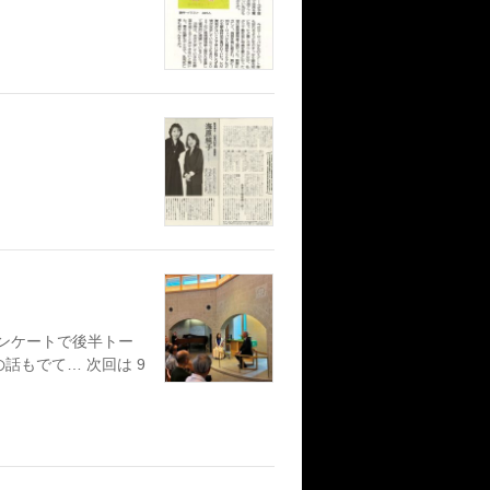
ンケートで後半トー
の話もでて… 次回は 9