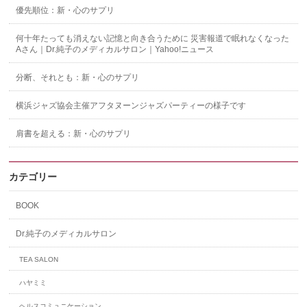
優先順位：新・心のサプリ
何十年たっても消えない記憶と向き合うために 災害報道で眠れなくなった
Aさん｜Dr.純子のメディカルサロン｜Yahoo!ニュース
分断、それとも：新・心のサプリ
横浜ジャズ協会主催アフタヌーンジャズパーティーの様子です
肩書を超える：新・心のサプリ
カテゴリー
BOOK
Dr.純子のメディカルサロン
TEA SALON
ハヤミミ
ヘルスコミュニケーション