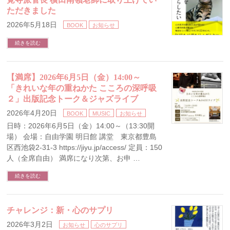
ただきました
2026年5月18日
BOOK
お知らせ
続きを読む
【満席】2026年6月5日（金）14:00～
「きれいな年の重ねかた こころの深呼吸
２」出版記念トーク＆ジャズライブ
2026年4月20日
BOOK
MUSIC
お知らせ
日時：2026年6月5日（金）14:00～（13:30開
場） 会場：自由学園 明日館 講堂 東京都豊島
区西池袋2-31-3 https://jiyu.jp/access/ 定員：150
人（全席自由） 満席になり次第、お申 …
続きを読む
チャレンジ：新・心のサプリ
2026年3月2日
お知らせ
心のサプリ