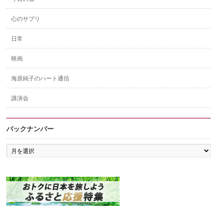
心のサプリ
日常
映画
海原純子のハート通信
講演会
バックナンバー
バ
ッ
ク
ナ
ン
バ
ー