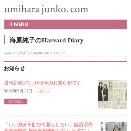
MENU
海原純子のHarvard Diary
HOME
»
海原純子のHarvard Diary
»
お知らせ
お知らせ
週刊新潮／7月16日号のお知らせです
2026年7月13日
お知らせ
続きを読む
「いい気分を貯めて暮らしたい」臨済宗円
覚寺派管長 横田南嶺老師に取り上げてい