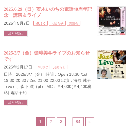
2025.6.29（日）茨木いのちの電話40周年記
念 講演＆ライブ
2025年5月7日
MUSIC
お知らせ
講演会
続きを読む
2025/3/7（金）珈琲美学ライブのお知らせ
です
2025年2月17日
MUSIC
お知らせ
日時：2025/3/7（金） 時間：Open 18:30 /1st
19:30-20:30 / 2nd 21:00-22:00 出演：海原 純子
（vo）、森下 滋（pf） MC：￥4,000(￥4,400税
込) 電話予約 …
続きを読む
1
2
3
…
84
»