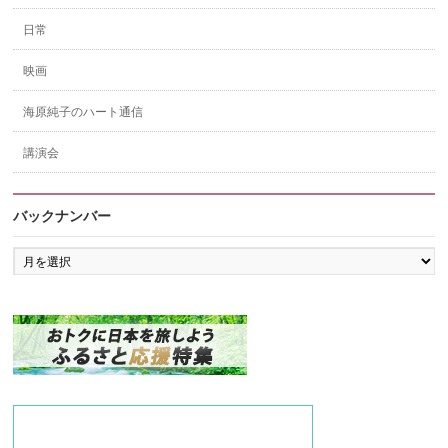
日常
映画
海原純子のハート通信
講演会
バックナンバー
バ
ッ
ク
ナ
ン
バ
ー