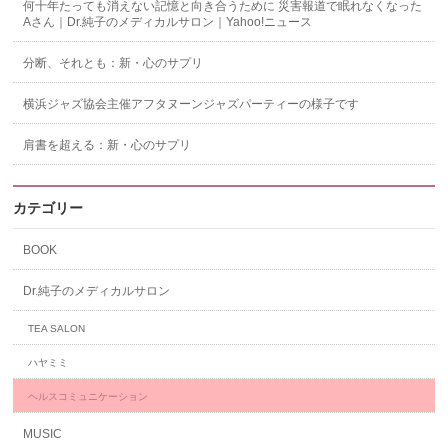
何十年たっても消えない記憶と向き合うために 災害報道で眠れなくなった
Aさん｜Dr.純子のメディカルサロン｜Yahoo!ニュース
分断、それとも：新・心のサプリ
横浜ジャズ協会主催アフタヌーンジャズパーティーの様子です
肩書を超える：新・心のサプリ
カテゴリー
BOOK
Dr.純子のメディカルサロン
TEA SALON
ハヤミミ
ヘルスコミュニケーション
MUSIC