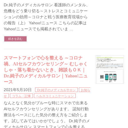
Dr.純子のメディカルサロン 看護師のメンタル、
危機をどう乗り切る～ストレスとコミュニケー
ションの効用～コロナと戦う医療教育現場から
の報告（上） Yahoo!ニュース こちらの記事は
Yahoo!ニュースでも掲載されていま …
続きを読む
スマートフォンで心を整える ～コロナ
禍、AIセルフカウンセリング～ むしゃく
しゃ・落ち着かないとき、雑談もＯＫ｜
Dr.純子のメディカルサロン｜Yahoo!ニュ
ース
2021年5月10日
Dr.純子のメディカルサロン
お知ら
せ
コラム・記事
ヘルスコミュニケーション
なんとなく気分がブルーな時にスマホで出来る
AIセルフカウンセリングがあります。 認知行動
療法をベースにした気分の整え方をご紹介しま
す。試してみてはいかがでしょう。 Dr.純子のメ
ディカルサロン スマートフォンで心を整える …