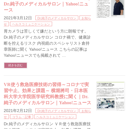
Dr.純子のメディカルサロン｜Yahoo!ニュ
ース
2021年3月12日
Dr.純子のメディカルサロン
お知ら
せ
ヘルスコミュニケーション
胃カメラは苦しくて嫌だという方に朗報です。
Dr.純子のメディカルサロン コロナ禍で、健康診
断を控えるリスク 内視鏡のスペシャリスト倉持
章医師に聞く Yahoo!ニュース こちらの記事は
Yahoo!ニュースでも掲載されて …
続きを読む
VR使う救急医療技術の習得～コロナで実
習中止、効果と課題～ 横堀將司・日本医
科大学大学院医学研究科教授に聞く｜Dr.
純子のメディカルサロン｜Yahoo!ニュース
2021年2月12日
Dr.純子のメディカルサロン
お知ら
せ
コラム・記事
ヘルスコミュニケーション
Dr.純子のメディカルサロン ＶＲ使う救急医療技