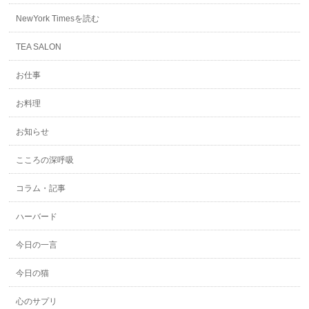
NewYork Timesを読む
TEA SALON
お仕事
お料理
お知らせ
こころの深呼吸
コラム・記事
ハーバード
今日の一言
今日の猫
心のサプリ