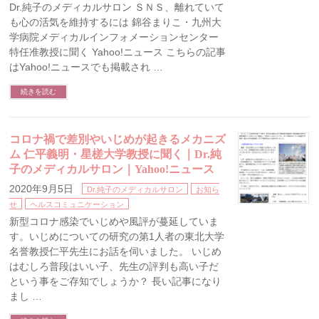
Dr.純子のメディカルサロン ＳＮＳ、離れていて
も心の活気を維持するには 錦谷まりこ・九州大
学病院メディカルインフォメーションセンター
特任准教授に聞く Yahoo!ニュース こちらの記事
はYahoo!ニュースでも掲載され …
続きを読む
コロナ禍で差別やいじめが起きるメカニズ
ム 仁平義明・星槎大学教授に聞く｜Dr.純
子のメディカルサロン｜Yahoo!ニュース
2020年9月5日
Dr.純子のメディカルサロン
お知ら
せ
ヘルスコミュニケーション
新型コロナ感染でいじめや風評が蔓延していま
す。いじめについての研究の第1人者の東北大学
名誉教授仁平先生にお話を伺いました。 いじめ
はむしろ普段はいい子、先生の評判も高い子だ
という事をご存知でしょうか？ 長い記事になり
まし …