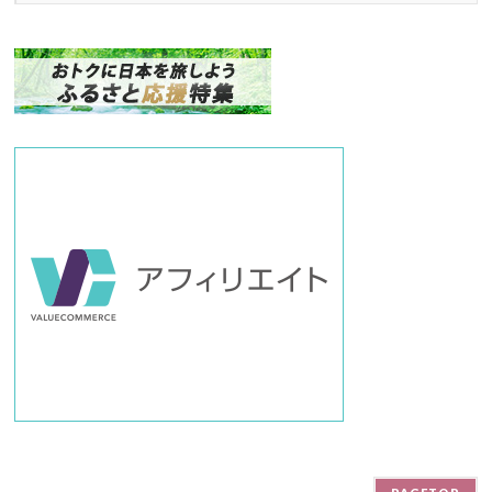
ク
ナ
ン
バ
ー