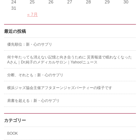
24
25
26
27
28
29
30
31
« 7月
最近の投稿
優先順位：新・心のサプリ
何十年たっても消えない記憶と向き合うために 災害報道で眠れなくなった
Aさん｜Dr.純子のメディカルサロン｜Yahoo!ニュース
分断、それとも：新・心のサプリ
横浜ジャズ協会主催アフタヌーンジャズパーティーの様子です
肩書を超える：新・心のサプリ
カテゴリー
BOOK