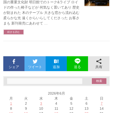
国の重要文化財 明日館でのトーク&ライブ ロイ
ドの作った椅子などが 何気なく置いてあり 歴史
が刻まれた 木のテーブル 大きな窓から流れ込む
柔らかな光 遠くからいらしてくださった お客さ
まも 新刊発売にあわせて …
続きを読む
シェア
ツイート
追加
共有
送る
2026年6月
月
火
水
木
金
土
日
1
2
3
4
5
6
7
8
9
10
11
12
13
14