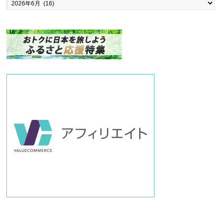
ッ
ク
ナ
ン
バ
ー