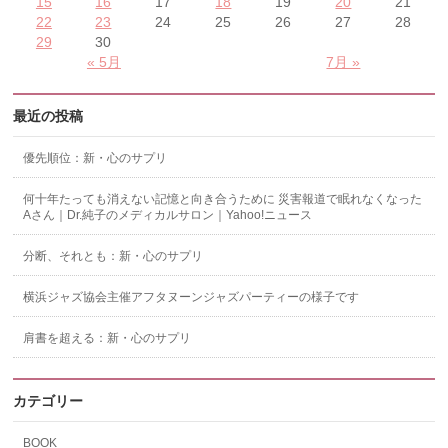
15
16
17
18
19
20
21
22
23
24
25
26
27
28
29
30
« 5月
7月 »
最近の投稿
優先順位：新・心のサプリ
何十年たっても消えない記憶と向き合うために 災害報道で眠れなくなった
Aさん｜Dr.純子のメディカルサロン｜Yahoo!ニュース
分断、それとも：新・心のサプリ
横浜ジャズ協会主催アフタヌーンジャズパーティーの様子です
肩書を超える：新・心のサプリ
カテゴリー
BOOK