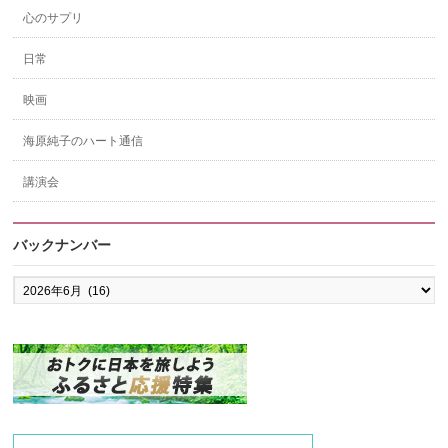
心のサプリ
日常
映画
海原純子のハート通信
講演会
バックナンバー
バ
ッ
ク
ナ
ン
バ
ー