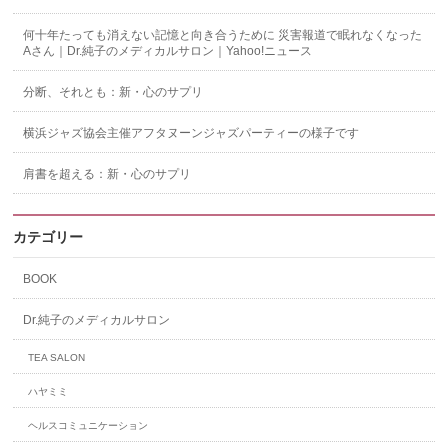
何十年たっても消えない記憶と向き合うために 災害報道で眠れなくなった
Aさん｜Dr.純子のメディカルサロン｜Yahoo!ニュース
分断、それとも：新・心のサプリ
横浜ジャズ協会主催アフタヌーンジャズパーティーの様子です
肩書を超える：新・心のサプリ
カテゴリー
BOOK
Dr.純子のメディカルサロン
TEA SALON
ハヤミミ
ヘルスコミュニケーション