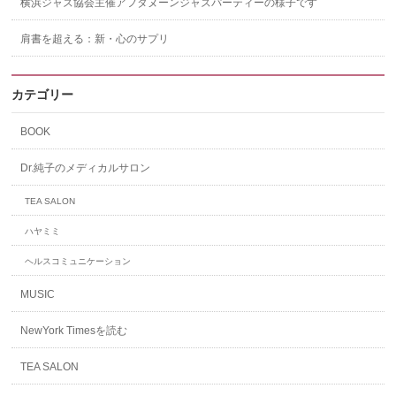
横浜ジャズ協会主催アフタヌーンジャズパーティーの様子です
肩書を超える：新・心のサプリ
カテゴリー
BOOK
Dr.純子のメディカルサロン
TEA SALON
ハヤミミ
ヘルスコミュニケーション
MUSIC
NewYork Timesを読む
TEA SALON