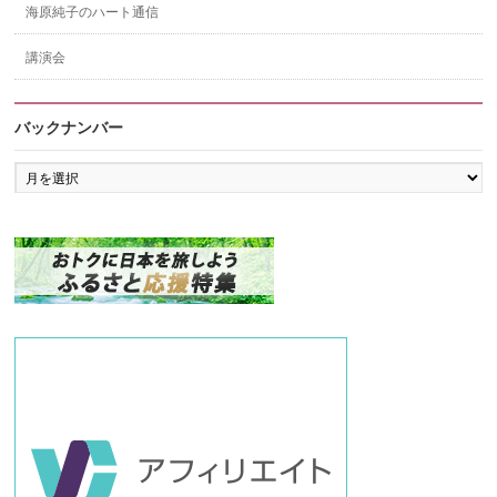
海原純子のハート通信
講演会
バックナンバー
バ
ッ
ク
ナ
ン
バ
ー