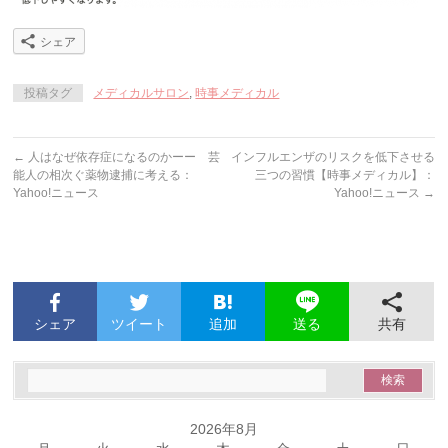
シェア
投稿タグ
メディカルサロン
,
時事メディカル
←
人はなぜ依存症になるのかーー 芸
インフルエンザのリスクを低下させる
能人の相次ぐ薬物逮捕に考える：
三つの習慣【時事メディカル】：
Yahoo!ニュース
Yahoo!ニュース
→
シェア
ツイート
追加
共有
送る
2026年8月