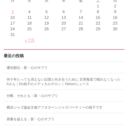
月
火
水
木
金
土
日
1
2
3
4
5
6
7
8
9
10
11
12
13
14
15
16
17
18
19
20
21
22
23
24
25
26
27
28
29
30
31
« 7月
最近の投稿
優先順位：新・心のサプリ
何十年たっても消えない記憶と向き合うために 災害報道で眠れなくなった
Aさん｜Dr.純子のメディカルサロン｜Yahoo!ニュース
分断、それとも：新・心のサプリ
横浜ジャズ協会主催アフタヌーンジャズパーティーの様子です
肩書を超える：新・心のサプリ