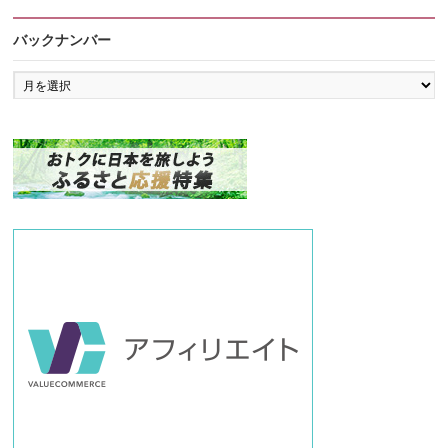
バックナンバー
バ
ッ
ク
ナ
ン
バ
ー