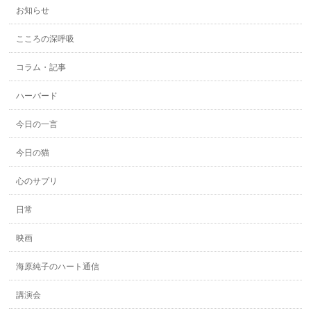
お知らせ
こころの深呼吸
コラム・記事
ハーバード
今日の一言
今日の猫
心のサプリ
日常
映画
海原純子のハート通信
講演会