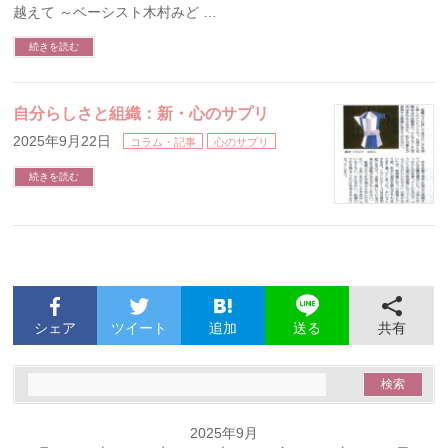
越えて ～ベーシスト木村みど …
続きを読む
自分らしさと組織：新・心のサプリ
2025年9月22日
コラム・記事
心のサプリ
続きを読む
シェア
ツイート
追加
共有
送る
2025年9月