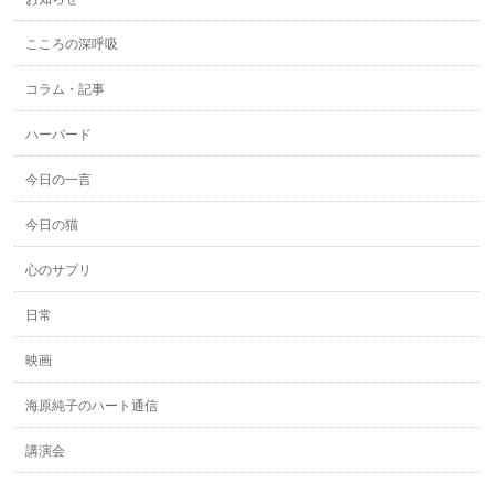
こころの深呼吸
コラム・記事
ハーバード
今日の一言
今日の猫
心のサプリ
日常
映画
海原純子のハート通信
講演会