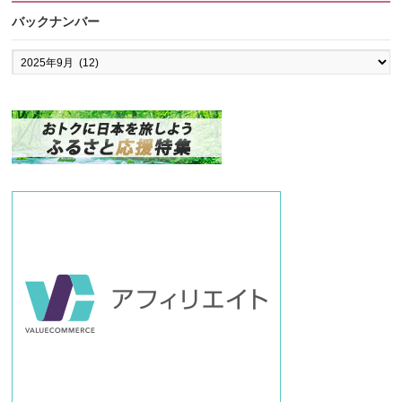
バックナンバー
バ
ッ
ク
ナ
ン
バ
ー