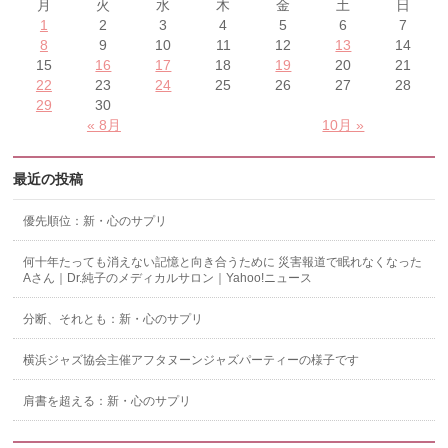
月
火
水
木
金
土
日
1
2
3
4
5
6
7
8
9
10
11
12
13
14
15
16
17
18
19
20
21
22
23
24
25
26
27
28
29
30
« 8月
10月 »
最近の投稿
優先順位：新・心のサプリ
何十年たっても消えない記憶と向き合うために 災害報道で眠れなくなった
Aさん｜Dr.純子のメディカルサロン｜Yahoo!ニュース
分断、それとも：新・心のサプリ
横浜ジャズ協会主催アフタヌーンジャズパーティーの様子です
肩書を超える：新・心のサプリ