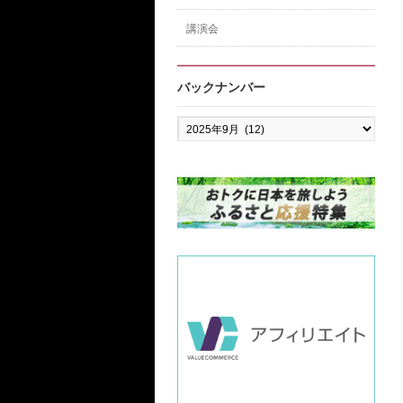
講演会
バックナンバー
バ
ッ
ク
ナ
ン
バ
ー