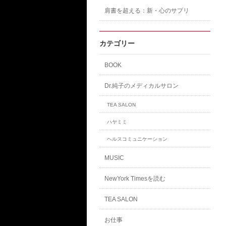
肩書を超える：新・心のサプリ
カテゴリー
BOOK
Dr.純子のメディカルサロン
TEA SALON
ハヤミミ
ヘルスコミュニケーション
MUSIC
NewYork Timesを読む
TEA SALON
お仕事