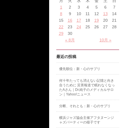
月
火
水
木
金
土
日
1
2
3
4
5
6
7
8
9
10
11
12
13
14
15
16
17
18
19
20
21
22
23
24
25
26
27
28
29
30
« 8月
10月 »
最近の投稿
優先順位：新・心のサプリ
何十年たっても消えない記憶と向き
合うために 災害報道で眠れなくなっ
たAさん｜Dr.純子のメディカルサロ
ン｜Yahoo!ニュース
分断、それとも：新・心のサプリ
横浜ジャズ協会主催アフタヌーンジ
ャズパーティーの様子です