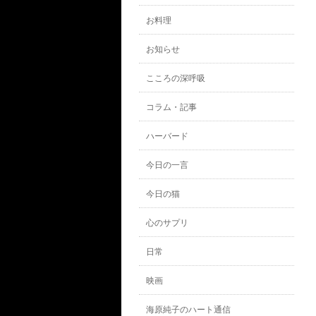
お料理
お知らせ
こころの深呼吸
コラム・記事
ハーバード
今日の一言
今日の猫
心のサプリ
日常
映画
海原純子のハート通信