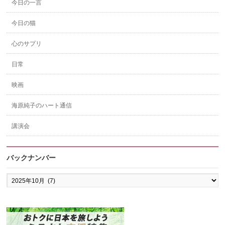
今日の一言
今日の猫
心のサプリ
日常
映画
海原純子のハート通信
講演会
バックナンバー
バ
ッ
ク
ナ
ン
バ