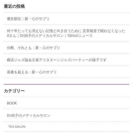
最近の投稿
優先順位：新・心のサプリ
何十年たっても消えない記憶と向き合うために 災害報道で眠れなくなった
Aさん｜Dr.純子のメディカルサロン｜Yahoo!ニュース
分断、それとも：新・心のサプリ
横浜ジャズ協会主催アフタヌーンジャズパーティーの様子です
肩書を超える：新・心のサプリ
カテゴリー
BOOK
Dr.純子のメディカルサロン
TEA SALON