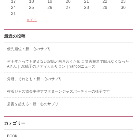
17
18
19
20
21
22
23
24
25
26
27
28
29
30
31
« 7月
最近の投稿
優先順位：新・心のサプリ
何十年たっても消えない記憶と向き合うために 災害報道で眠れなくなった
Aさん｜Dr.純子のメディカルサロン｜Yahoo!ニュース
分断、それとも：新・心のサプリ
横浜ジャズ協会主催アフタヌーンジャズパーティーの様子です
肩書を超える：新・心のサプリ
カテゴリー
BOOK