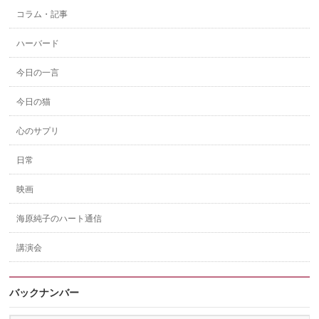
コラム・記事
ハーバード
今日の一言
今日の猫
心のサプリ
日常
映画
海原純子のハート通信
講演会
バックナンバー
バ