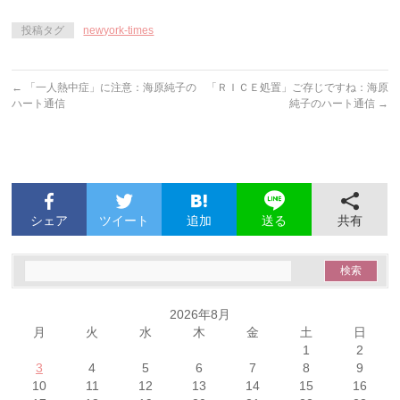
投稿タグ
newyork-times
←
「一人熱中症」に注意：海原純子の
「ＲＩＣＥ処置」ご存じですね：海原
ハート通信
純子のハート通信
→
シェア
ツイート
追加
共有
送る
2026年8月
月
火
水
木
金
土
日
1
2
3
4
5
6
7
8
9
10
11
12
13
14
15
16