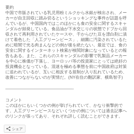
要約
中国で市販されている乳児用粉ミルクから水銀が検出され、メー
カーが自主回収に踏み切るというショッキングな事件が話題を呼
んでいるが、中国国内ではこのほかにも食の安全に関するスキャ
ンダルが頻発している。食品油が下水交じりの状態でドブから回
収されて再利用されていたケースや、干からびた豆を漂白剤に漬
けて着色した「人工グリーンピース」、細菌に汚染されているた
めに暗闇で光る肉まんなどの例が後を絶たない。最近では、食の
安全に関するインターネット検索が検閲対象になっているとの報
告もある。また、これらのスキャンダルの影響で乳製品メーカー
を中心に株価が下落し、ヨーロッパ等の投資家にとっては絶好の
投資機会となっている。混迷を極める事態を前に中国政府は対策
に追われているが、互いに相反する規制が入り乱れているため、
改善につながらないのが実情だ。(NY在住の翻訳家、横島智子)
————————————————-
コメント
このほかにもいくつかの例が挙げられていて、かなり衝撃的で
す。人工グリーンピースなどいくつかの例については過去記事へ
のリンクが張ってあり、それぞれ詳しく読むことができます。
シェア