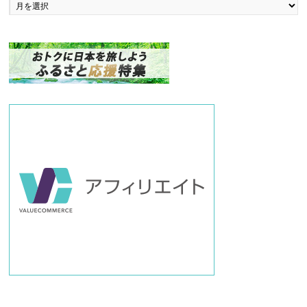
ッ
ク
ナ
ン
バ
ー