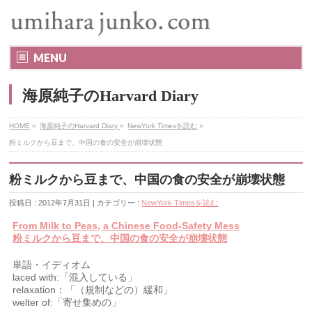
MENU
海原純子のHarvard Diary
HOME
»
海原純子のHarvard Diary
»
NewYork Timesを読む
»
粉ミルクから豆まで、中国の食の安全が崩壊状態
粉ミルクから豆まで、中国の食の安全が崩壊状態
投稿日 : 2012年7月31日 | カテゴリー :
NewYork Timesを読む
From Milk to Peas, a Chinese Food-Safety Mess
粉ミルクから豆まで、中国の食の安全が崩壊状態
単語・イディオム
laced with:「混入している」
relaxation：「（規制などの）緩和」
welter of:「寄せ集めの」