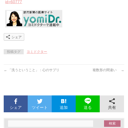
id=60777
シェア
投稿タグ
ヨミドクター
←
「洗うということ」：心のサプリ
複数形の間違い
→
シェア
ツイート
追加
共有
送る