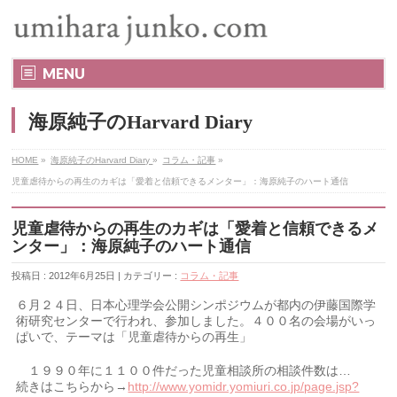
MENU
海原純子のHarvard Diary
HOME
»
海原純子のHarvard Diary
»
コラム・記事
»
児童虐待からの再生のカギは「愛着と信頼できるメンター」：海原純子のハート通信
児童虐待からの再生のカギは「愛着と信頼できるメ
ンター」：海原純子のハート通信
投稿日 : 2012年6月25日 | カテゴリー :
コラム・記事
６月２４日、日本心理学会公開シンポジウムが都内の伊藤国際学
術研究センターで行われ、参加しました。４００名の会場がいっ
ぱいで、テーマは「児童虐待からの再生」
１９９０年に１１００件だった児童相談所の相談件数は…
続きはこちらから→
http://www.yomidr.yomiuri.co.jp/page.jsp?