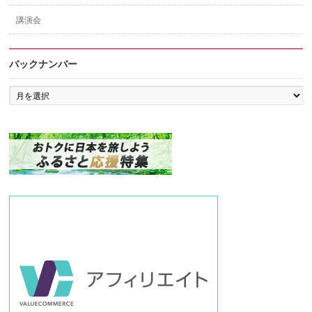
講演会
バックナンバー
バ
ッ
ク
ナ
ン
バ
ー