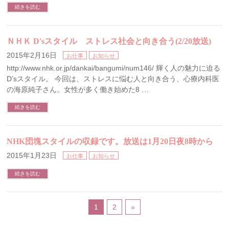
続きを読む
ＮＨＫ D'sスタイル ストレス社会と向き合う(2/20放送)
2015年2月16日
お仕事
お知らせ
http://www.nhk.or.jp/dankai/bangumi/num146/ 輝く人の魅力に迫る
D’sスタイル。 今回は、ストレスに悩む人と向き合う、心療内科医
の海原純子さん。女性が多く働き始めた8 …
続きを読む
NHK団塊スタイルの収録です。放送は1月20日夜8時から
2015年1月23日
お仕事
お知らせ
続きを読む
1
2
»