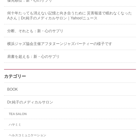
優先順位：新・心のサプリ
何十年たっても消えない記憶と向き合うために 災害報道で眠れなくなった
Aさん｜Dr.純子のメディカルサロン｜Yahoo!ニュース
分断、それとも：新・心のサプリ
横浜ジャズ協会主催アフタヌーンジャズパーティーの様子です
肩書を超える：新・心のサプリ
カテゴリー
BOOK
Dr.純子のメディカルサロン
TEA SALON
ハヤミミ
ヘルスコミュニケーション