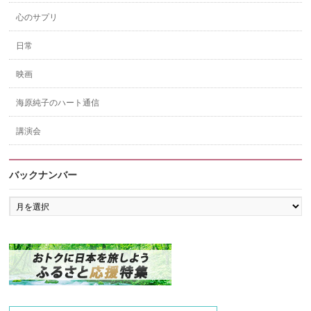
心のサプリ
日常
映画
海原純子のハート通信
講演会
バックナンバー
バ
ッ
ク
ナ
ン
バ
ー