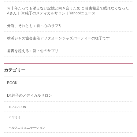
何十年たっても消えない記憶と向き合うために 災害報道で眠れなくなった
Aさん｜Dr.純子のメディカルサロン｜Yahoo!ニュース
分断、それとも：新・心のサプリ
横浜ジャズ協会主催アフタヌーンジャズパーティーの様子です
肩書を超える：新・心のサプリ
カテゴリー
BOOK
Dr.純子のメディカルサロン
TEA SALON
ハヤミミ
ヘルスコミュニケーション