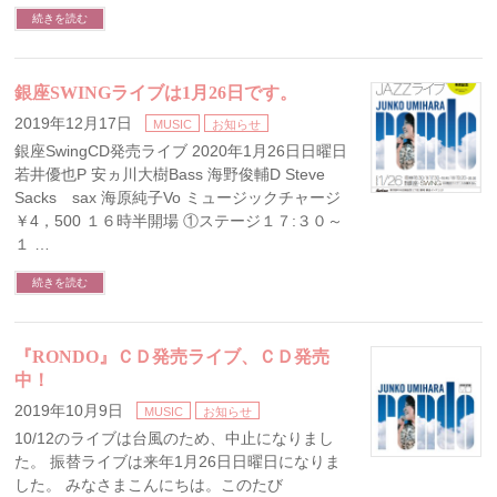
続きを読む
銀座SWINGライブは1月26日です。
2019年12月17日
MUSIC
お知らせ
銀座SwingCD発売ライブ 2020年1月26日日曜日
若井優也P 安ヵ川大樹Bass 海野俊輔D Steve
Sacks sax 海原純子Vo ミュージックチャージ
￥4，500 １６時半開場 ①ステージ１７:３０～
１ …
続きを読む
『RONDO』ＣＤ発売ライブ、ＣＤ発売
中！
2019年10月9日
MUSIC
お知らせ
10/12のライブは台風のため、中止になりまし
た。 振替ライブは来年1月26日日曜日になりま
した。 みなさまこんにちは。このたび