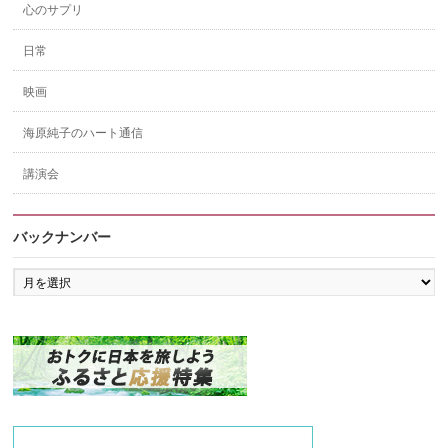
心のサプリ
日常
映画
海原純子のハート通信
講演会
バックナンバー
バ
ッ
ク
ナ
ン
バ
ー