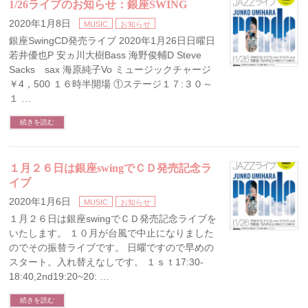
1/26ライブのお知らせ：銀座SWING
2020年1月8日
MUSIC
お知らせ
銀座SwingCD発売ライブ 2020年1月26日日曜日
若井優也P 安ヵ川大樹Bass 海野俊輔D Steve
Sacks sax 海原純子Vo ミュージックチャージ
￥4，500 １６時半開場 ①ステージ１７:３０～
１ …
続きを読む
１月２６日は銀座swingでＣＤ発売記念ラ
イブ
2020年1月6日
MUSIC
お知らせ
１月２６日は銀座swingでＣＤ発売記念ライブを
いたします。 １０月が台風で中止になりました
のでその振替ライブです。 日曜ですので早めの
スタート。入れ替えなしです。 １ｓｔ17:30-
18:40,2nd19:20~20: …
続きを読む