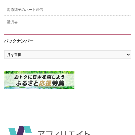
海原純子のハート通信
講演会
バックナンバー
バ
ッ
ク
ナ
ン
バ
ー