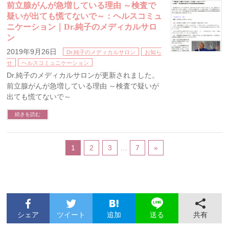
前立腺がんが急増している理由 ～検査で
疑いが出ても慌てないで～：ヘルスコミュ
ニケーション｜Dr.純子のメディカルサロ
ン
2019年9月26日
Dr.純子のメディカルサロン
お知ら
せ
ヘルスコミュニケーション
Dr.純子のメディカルサロンが更新されました。
前立腺がんが急増している理由 ～検査で疑いが
出ても慌てないで～
続きを読む
1
2
3
…
7
»
シェア
ツイート
追加
共有
送る