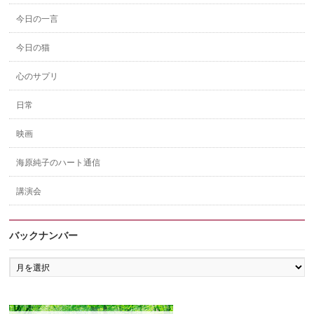
今日の一言
今日の猫
心のサプリ
日常
映画
海原純子のハート通信
講演会
バックナンバー
バ
ッ
ク
ナ
ン