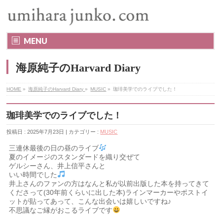
MENU
海原純子のHarvard Diary
HOME
»
海原純子のHarvard Diary
»
MUSIC
»
珈琲美学でのライブでした！
珈琲美学でのライブでした！
投稿日 : 2025年7月23日 | カテゴリー :
MUSIC
三連休最後の日の昼のライブ
夏のイメージのスタンダードを織り交ぜて
ゲルシーさん、井上信平さんと
いい時間でした
井上さんのファンの方はなんと私が以前出版した本を持ってきて
くださって(30年前くらいに出した本)ラインマーカーやポストイ
ットが貼ってあって、こんな出会いは嬉しいですね♪
不思議なご縁がおこるライブです