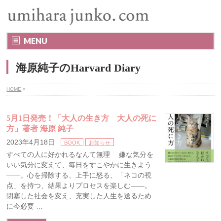
MENU
海原純子のHarvard Diary
HOME
»
5月1日発売！「大人の生き方 大人の死に
方」著者 海原 純子
2023年4月18日
BOOK
お知らせ
すべての人に好かれるなんて無理 嫌な気分を
いい気分に変えて、毎日をすこやかに生きよう
――。心を掃除する、上手に怒る、「ネコの視
点」を持つ、結果よりプロセスを楽しむ――。
閉塞した社会を変え、充実した人生を送るため
に今必要 …