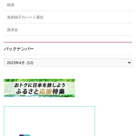
映画
海原純子のハート通信
講演会
バックナンバー
バ
ッ
ク
ナ
ン
バ
ー