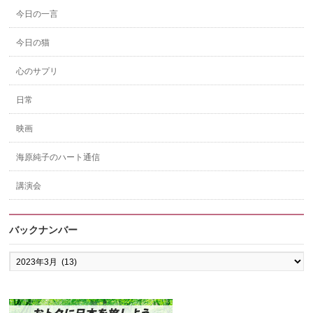
今日の一言
今日の猫
心のサプリ
日常
映画
海原純子のハート通信
講演会
バックナンバー
バ
ッ
ク
ナ
ン