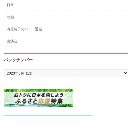
日常
映画
海原純子のハート通信
講演会
バックナンバー
バ
ッ
ク
ナ
ン
バ
ー