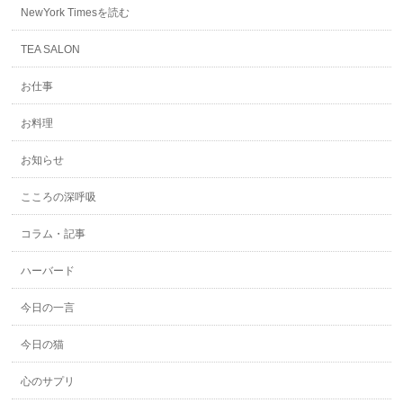
NewYork Timesを読む
TEA SALON
お仕事
お料理
お知らせ
こころの深呼吸
コラム・記事
ハーバード
今日の一言
今日の猫
心のサプリ