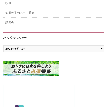
映画
海原純子のハート通信
講演会
バックナンバー
バ
ッ
ク
ナ
ン
バ
ー