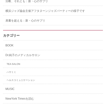
分断、それとも：新・心のサプリ
横浜ジャズ協会主催アフタヌーンジャズパーティーの様子です
肩書を超える：新・心のサプリ
カテゴリー
BOOK
Dr.純子のメディカルサロン
TEA SALON
ハヤミミ
ヘルスコミュニケーション
MUSIC
NewYork Timesを読む