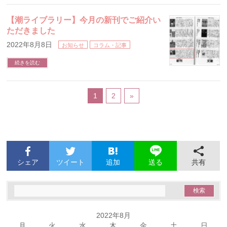
【潮ライブラリー】今月の新刊でご紹介い
ただきました
2022年8月8日
お知らせ
コラム・記事
続きを読む
1
2
»
シェア
ツイート
追加
共有
送る
2022年8月
月
火
水
木
金
土
日