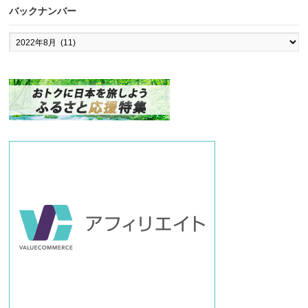
バックナンバー
バ
ッ
ク
ナ
ン
バ
ー