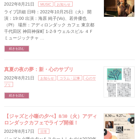
2022年8月21日
MUSIC
お知らせ
ライブ詳細 日時：2022年10月25日（火） 開
演：19:00 出演：海原 純子(Vo)、若井優也
（Pf） 場所：アディロンダック カフェ 東京都
千代田区 神田神保町 1-2-9 ウェルスビル ４Ｆ
ミュージックチャ …
続きを読む
真夏の夜の夢：新・心のサプリ
2022年8月21日
お知らせ
コラム・記事
心のサ
プリ
続きを読む
【ジャズと小噺の夕べ】8/30（火）アディ
ロンダックカフェでライブ開催！
2022年8月17日
日常