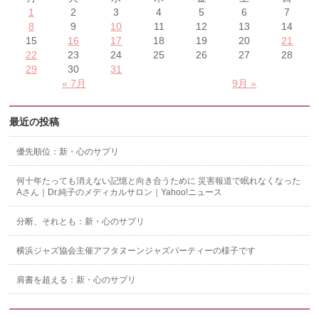
1
2
3
4
5
6
7
8
9
10
11
12
13
14
15
16
17
18
19
20
21
22
23
24
25
26
27
28
29
30
31
« 7月
9月 »
最近の投稿
優先順位：新・心のサプリ
何十年たっても消えない記憶と向き合うために 災害報道で眠れなくなった
Aさん｜Dr.純子のメディカルサロン｜Yahoo!ニュース
分断、それとも：新・心のサプリ
横浜ジャズ協会主催アフタヌーンジャズパーティーの様子です
肩書を超える：新・心のサプリ