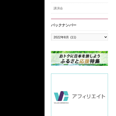
講演会
バックナンバー
バ
ッ
ク
ナ
ン
バ
ー