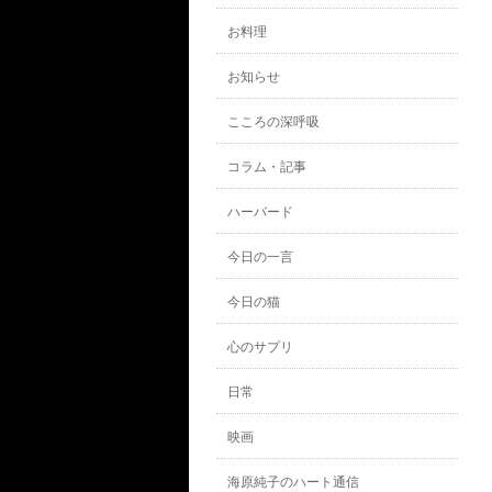
お料理
お知らせ
こころの深呼吸
コラム・記事
ハーバード
今日の一言
今日の猫
心のサプリ
日常
映画
海原純子のハート通信