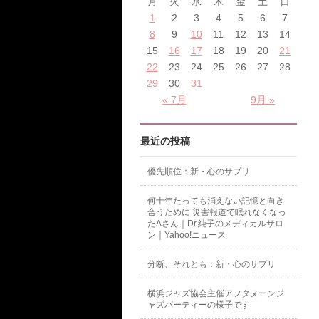
月
火
水
木
金
土
日
1
2
3
4
5
6
7
8
9
10
11
12
13
14
15
16
17
18
19
20
21
22
23
24
25
26
27
28
29
30
31
« 7月
9月 »
最近の投稿
優先順位：新・心のサプリ
何十年たっても消えない記憶と向き
合うために 災害報道で眠れなくなっ
たAさん｜Dr.純子のメディカルサロ
ン｜Yahoo!ニュース
分断、それとも：新・心のサプリ
横浜ジャズ協会主催アフタヌーンジ
ャズパーティーの様子です