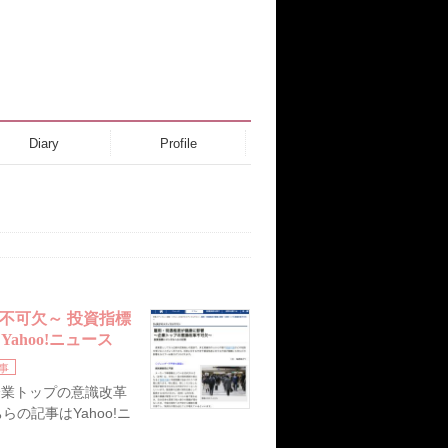
Diary
Profile
不可欠～ 投資指標
ahoo!ニュース
事
企業トップの意識改革
らの記事はYahoo!ニ