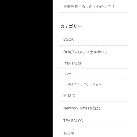
肩書を超える：新・心のサプリ
カテゴリー
BOOK
Dr.純子のメディカルサロン
TEA SALON
ハヤミミ
ヘルスコミュニケーション
MUSIC
NewYork Timesを読む
TEA SALON
お仕事