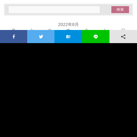
2022年8月
月
火
水
木
金
土
日
1
2
3
4
5
6
7
8
9
10
11
12
13
14
15
16
17
18
19
20
21
22
23
24
25
26
27
28
29
30
31
« 7月
9月 »
最近の投稿
優先順位：新・心のサプリ
何十年たっても消えない記憶と向き合うために 災害報道で眠れなくなった
Aさん｜Dr.純子のメディカルサロン｜Yahoo!ニュース
分断、それとも：新・心のサプリ