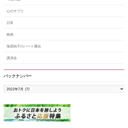
心のサプリ
日常
映画
海原純子のハート通信
講演会
バックナンバー
バ
ッ
ク
ナ
ン
バ
ー