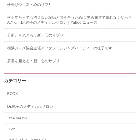
優先順位：新・心のサプリ
何十年たっても消えない記憶と向き合うために 災害報道で眠れなくなった
Aさん｜Dr.純子のメディカルサロン｜Yahoo!ニュース
分断、それとも：新・心のサプリ
横浜ジャズ協会主催アフタヌーンジャズパーティーの様子です
肩書を超える：新・心のサプリ
カテゴリー
BOOK
Dr.純子のメディカルサロン
TEA SALON
ハヤミミ
ヘルスコミュニケーション