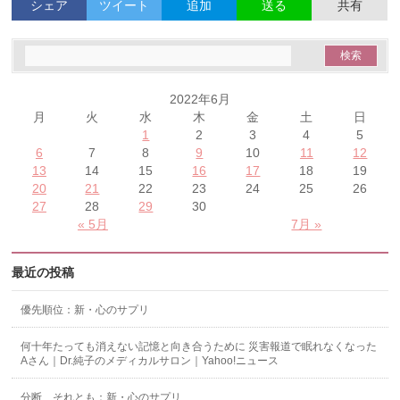
シェア
ツイート
追加
共有
送る
2022年6月
月
火
水
木
金
土
日
1
2
3
4
5
6
7
8
9
10
11
12
13
14
15
16
17
18
19
20
21
22
23
24
25
26
27
28
29
30
« 5月
7月 »
最近の投稿
優先順位：新・心のサプリ
何十年たっても消えない記憶と向き合うために 災害報道で眠れなくなった
Aさん｜Dr.純子のメディカルサロン｜Yahoo!ニュース
分断、それとも：新・心のサプリ