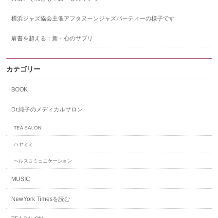
横浜ジャズ協会主催アフタヌーンジャズパーティーの様子です
肩書を超える：新・心のサプリ
カテゴリー
BOOK
Dr.純子のメディカルサロン
TEA SALON
ハヤミミ
ヘルスコミュニケーション
MUSIC
NewYork Timesを読む