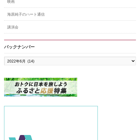
映画
海原純子のハート通信
講演会
バックナンバー
バ
ッ
ク
ナ
ン
バ
ー