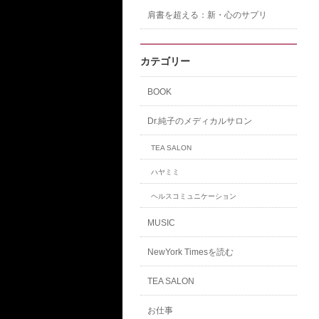
肩書を超える：新・心のサプリ
カテゴリー
BOOK
Dr.純子のメディカルサロン
TEA SALON
ハヤミミ
ヘルスコミュニケーション
MUSIC
NewYork Timesを読む
TEA SALON
お仕事