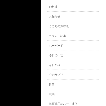
お料理
お知らせ
こころの深呼吸
コラム・記事
ハーバード
今日の一言
今日の猫
心のサプリ
日常
映画
海原純子のハート通信