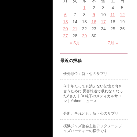
月
火
水
木
金
土
日
1
2
3
4
5
6
7
8
9
10
11
12
13
14
15
16
17
18
19
20
21
22
23
24
25
26
27
28
29
30
« 5月
7月 »
最近の投稿
優先順位：新・心のサプリ
何十年たっても消えない記憶と向き
合うために 災害報道で眠れなくなっ
たAさん｜Dr.純子のメディカルサロ
ン｜Yahoo!ニュース
分断、それとも：新・心のサプリ
横浜ジャズ協会主催アフタヌーンジ
ャズパーティーの様子です