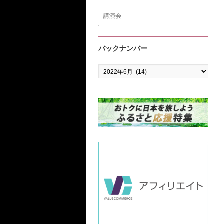
講演会
バックナンバー
バ
ッ
ク
ナ
ン
バ
ー