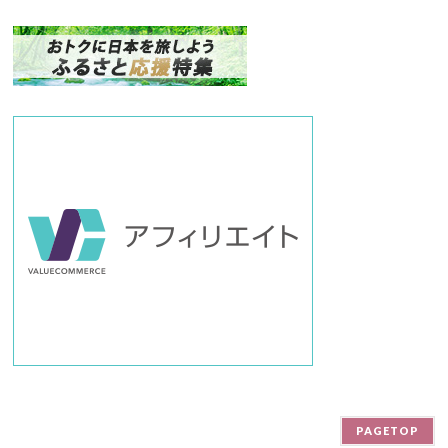
ナ
ン
バ
ー
PAGETOP