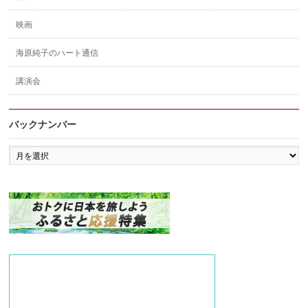
映画
海原純子のハート通信
講演会
バックナンバー
バ
ッ
ク
ナ
ン
バ
ー