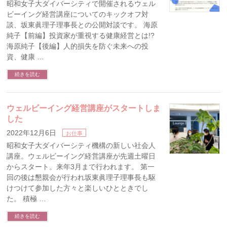
昭和女子大ダイバーシティで開催されるウェル
ビーイング経営講座についてのキックオフ対
談、坂東眞理子理事長との公開対談です。 海原
純子【前編】投資家が重視する健康経営とは!?
海原純子【後編】人的損失を防ぐ未来への投
資、健康 …
続きを読む
ウェルビーイング経営講座がスタートしま
した
2022年12月6日
お仕事
昭和女子大ダイバーシティ機構の新しい社会人
講座。ウェルビーイング経営講座が先週土曜日
からスタート。来年3月まで行われます。 第一
回の後は懇親会が行われ坂東眞理子理事長も駆
けつけて参加した方々と楽しいひとときでし
た。 積極 …
続きを読む