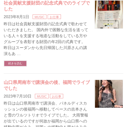
社会貢献支援財団の記念式典でのライブで
した
2023年8月1日
MUSIC
お仕事
昨日は社会貢献支援財団の記念式典で歌わせて
いただきました。 国内外で困難な生活を送って
いる人々を支援する地道な活動をしている方や
グループを表彰する財団の年2回の式典です。
昨日はスーダンから先日帰国した川原さんの講
演もあ …
続きを読む
山口県周南市で講演会の後、福岡でライブ
でした
2023年7月10日
MUSIC
お仕事
昨日は山口県周南市で講演会、パネルディスカ
ッションの後福岡へ移動してベースの吉本さん
と雪のワルツトリオでライブでした。 大雨警報
が出ているのですが何故か福岡から山口県への