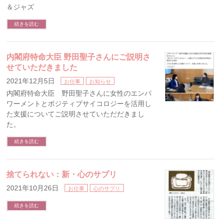
＆ジャズ
続きを読む
内閣府特命大臣 野田聖子さんにご説明さ
せていただきました
2021年12月5日
お仕事
お知らせ
内閣府特命大臣 野田聖子さんに女性のエンパ
ワーメントとポジティブサイコロジーを活用し
た支援についてご説明させていただだきまし
た。
続きを読む
捨てられない：新・心のサプリ
2021年10月26日
お仕事
心のサプリ
続きを読む