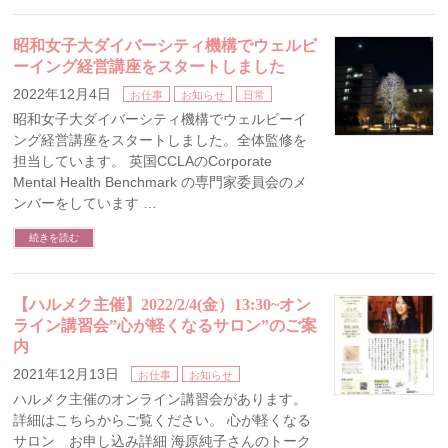
昭和女子大ダイバーシティ機構でウェルビ
ーイング経営講座をスタートしました
2022年12月4日
お仕事
お知らせ
日常
昭和女子大ダイバーシティ機構でウェルビーイ
ング経営講座をスタートしました。全体監修を
担当しています。 英国CCLAのCorporate
Mental Health Benchmark の専門家委員会のメ
ンバーをしています …
続きを読む
【ハルメク主催】2022/2/4(金）13:30~オン
ライン講習会”心が軽くなるサロン”のご案
内
2021年12月13日
お仕事
お知らせ
ハルメク主催のオンライン講習会があります。
詳細はこちらからご覧ください。 心が軽くなる
サロン お申し込み詳細 海原純子さんのトーク