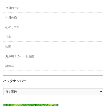
今日の一言
今日の猫
心のサプリ
日常
映画
海原純子のハート通信
講演会
バックナンバー
バ
ッ
ク
ナ
ン