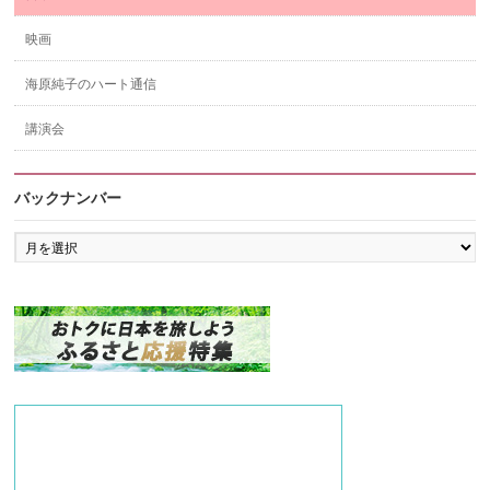
映画
海原純子のハート通信
講演会
バックナンバー
バ
ッ
ク
ナ
ン
バ
ー