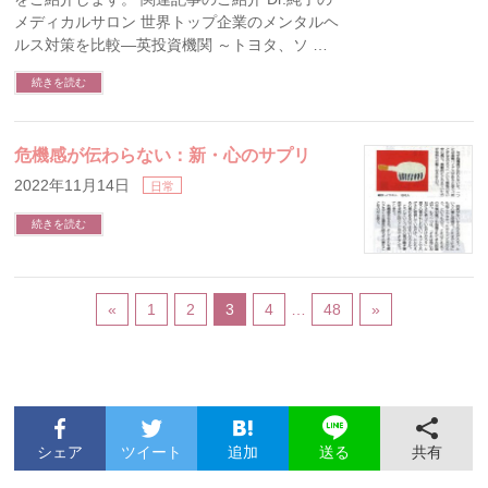
メディカルサロン 世界トップ企業のメンタルヘ
ルス対策を比較―英投資機関 ～トヨタ、ソ …
続きを読む
危機感が伝わらない：新・心のサプリ
2022年11月14日
日常
続きを読む
«
1
2
3
4
…
48
»
シェア
ツイート
追加
共有
送る