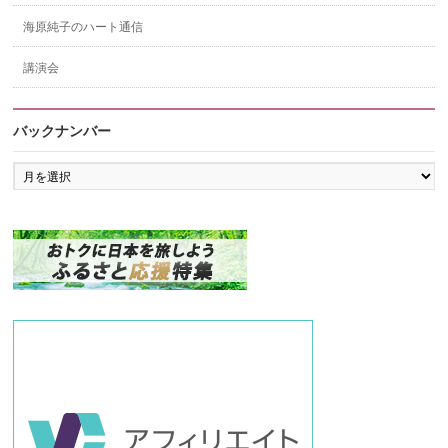
海原純子のハート通信
講演会
バックナンバー
バ
ッ
ク
ナ
ン
バ
ー