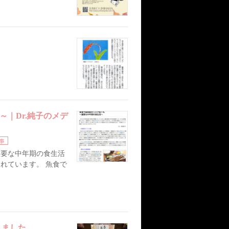
｜Dr.純子のメデ
事
重要な中年期の食生活
載されています。 魚食で
りました