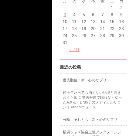
月
火
水
木
金
土
日
1
2
3
4
5
6
7
8
9
10
11
12
13
14
15
16
17
18
19
20
21
22
23
24
25
26
27
28
29
30
31
« 7月
最近の投稿
優先順位：新・心のサプリ
何十年たっても消えない記憶と向き
合うために 災害報道で眠れなくなっ
たAさん｜Dr.純子のメディカルサロ
ン｜Yahoo!ニュース
分断、それとも：新・心のサプリ
横浜ジャズ協会主催アフタヌーンジ