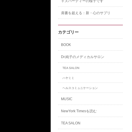
ャズパーティーの様子です
肩書を超える：新・心のサプリ
カテゴリー
BOOK
Dr.純子のメディカルサロン
TEA SALON
ハヤミミ
ヘルスコミュニケーション
MUSIC
NewYork Timesを読む
TEA SALON