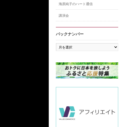
海原純子のハート通信
講演会
バックナンバー
バ
ッ
ク
ナ
ン
バ
ー