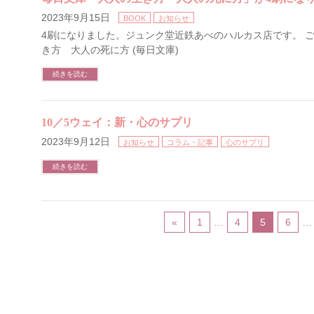
2023年9月15日
BOOK
お知らせ
4刷になりました。ジュンク堂近鉄あべのハルカス店です。 ご
き方 大人の死に方 (毎日文庫)
続きを読む
10／5ウェイ：新・心のサプリ
2023年9月12日
お知らせ
コラム・記事
心のサプリ
続きを読む
«
1
…
4
5
6
…