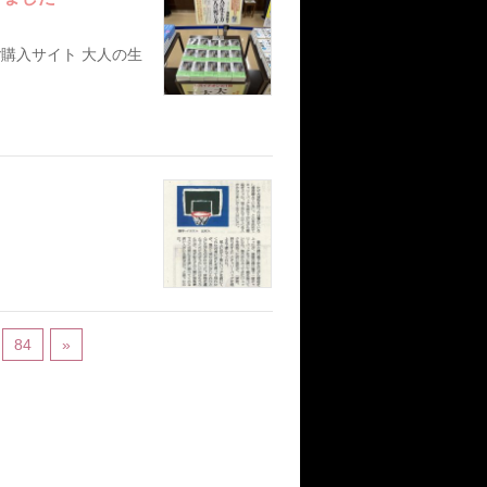
購入サイト 大人の生
84
»