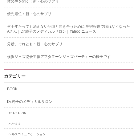
体の声を聞く：新・心のサプリ
優先順位：新・心のサプリ
何十年たっても消えない記憶と向き合うために 災害報道で眠れなくなった
Aさん｜Dr.純子のメディカルサロン｜Yahoo!ニュース
分断、それとも：新・心のサプリ
横浜ジャズ協会主催アフタヌーンジャズパーティーの様子です
カテゴリー
BOOK
Dr.純子のメディカルサロン
TEA SALON
ハヤミミ
ヘルスコミュニケーション