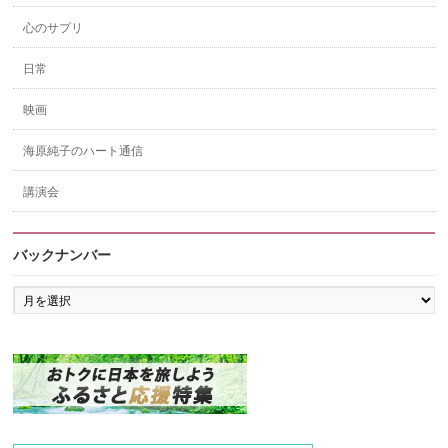
心のサプリ
日常
映画
海原純子のハート通信
講演会
バックナンバー
バ
ッ
ク
ナ
ン
バ
ー