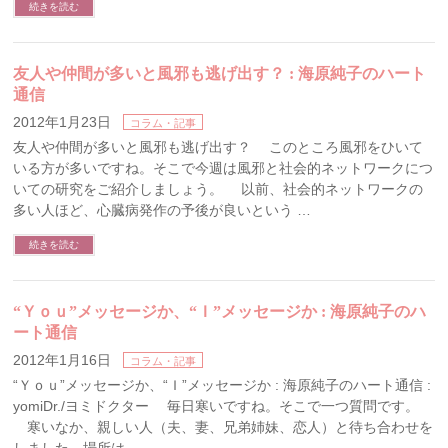
続きを読む
友人や仲間が多いと風邪も逃げ出す？ : 海原純子のハート
通信
2012年1月23日
コラム・記事
友人や仲間が多いと風邪も逃げ出す？ このところ風邪をひいて
いる方が多いですね。そこで今週は風邪と社会的ネットワークにつ
いての研究をご紹介しましょう。 以前、社会的ネットワークの
多い人ほど、心臓病発作の予後が良いという …
続きを読む
“Ｙｏｕ”メッセージか、“Ｉ”メッセージか : 海原純子のハ
ート通信
2012年1月16日
コラム・記事
“Ｙｏｕ”メッセージか、“Ｉ”メッセージか : 海原純子のハート通信 :
yomiDr./ヨミドクター 毎日寒いですね。そこで一つ質問です。
寒いなか、親しい人（夫、妻、兄弟姉妹、恋人）と待ち合わせを