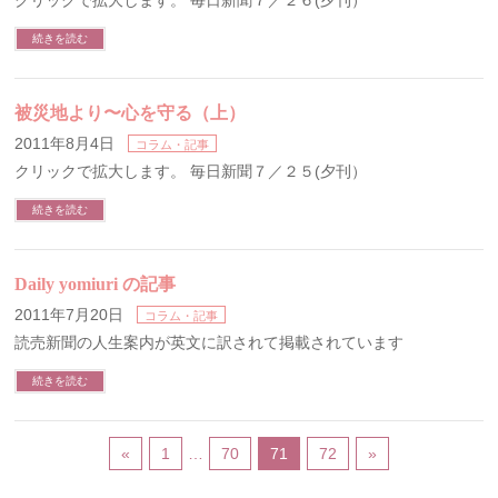
クリックで拡大します。 毎日新聞７／２６(夕刊）
続きを読む
被災地より〜心を守る（上）
2011年8月4日
コラム・記事
クリックで拡大します。 毎日新聞７／２５(夕刊）
続きを読む
Daily yomiuri の記事
2011年7月20日
コラム・記事
読売新聞の人生案内が英文に訳されて掲載されています
続きを読む
«
1
…
70
71
72
»