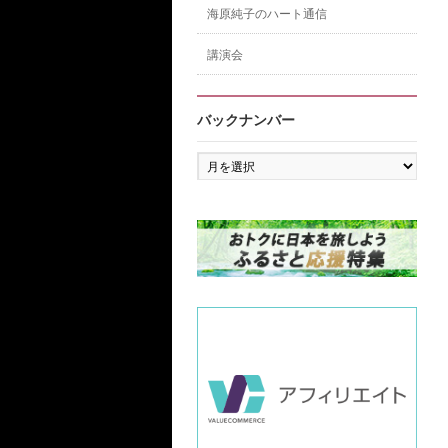
海原純子のハート通信
講演会
バックナンバー
バ
ッ
ク
ナ
ン
バ
ー