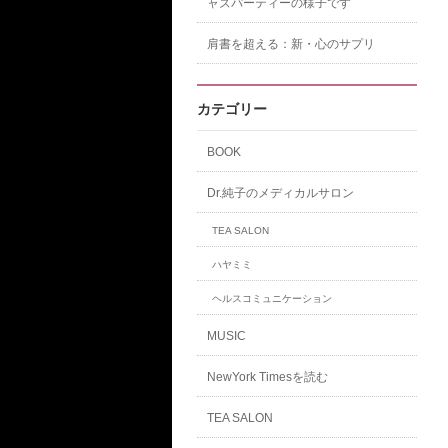
ャズパーティーの様子です
肩書を超える：新・心のサプリ
カテゴリー
BOOK
Dr.純子のメディカルサロン
TEA SALON
ハヤミミ
ヘルスコミュニケーション
MUSIC
NewYork Timesを読む
TEA SALON