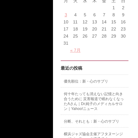
月
火
水
木
金
土
日
1
2
3
4
5
6
7
8
9
10
11
12
13
14
15
16
17
18
19
20
21
22
23
24
25
26
27
28
29
30
31
« 7月
最近の投稿
優先順位：新・心のサプリ
何十年たっても消えない記憶と向き
合うために 災害報道で眠れなくなっ
たAさん｜Dr.純子のメディカルサロ
ン｜Yahoo!ニュース
分断、それとも：新・心のサプリ
横浜ジャズ協会主催アフタヌーンジ