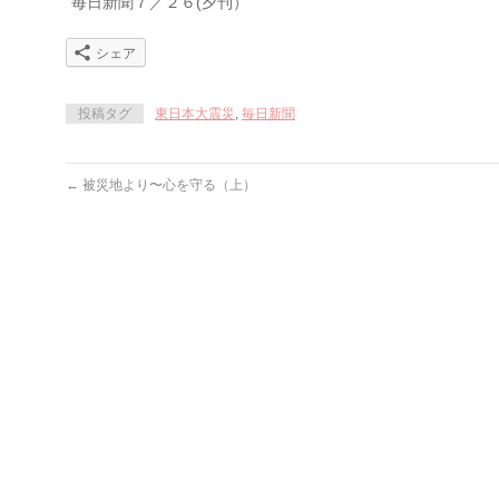
毎日新聞７／２６(夕刊）
シェア
投稿タグ
東日本大震災
,
毎日新聞
←
被災地より〜心を守る（上）