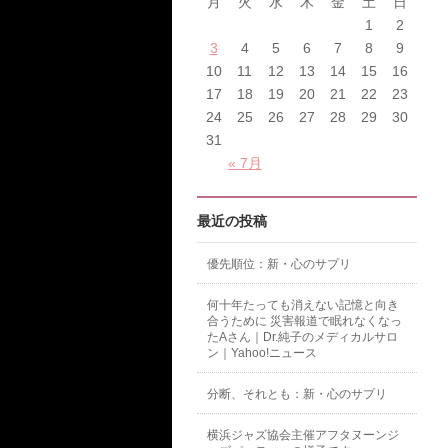
月
火
水
木
金
土
日
1
2
3
4
5
6
7
8
9
10
11
12
13
14
15
16
17
18
19
20
21
22
23
24
25
26
27
28
29
30
31
« 7月
最近の投稿
優先順位：新・心のサプリ
何十年たっても消えない記憶と向き
合うために 災害報道で眠れなくなっ
たAさん｜Dr.純子のメディカルサロ
ン｜Yahoo!ニュース
分断、それとも：新・心のサプリ
横浜ジャズ協会主催アフタヌーンジ