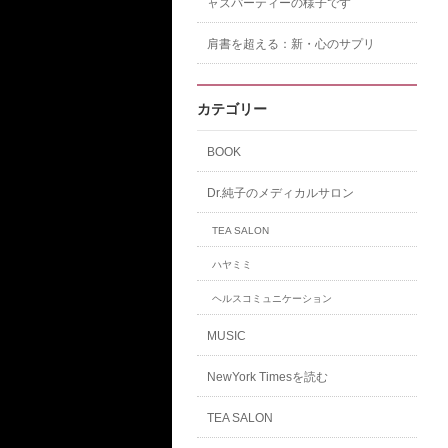
ャズパーティーの様子です
肩書を超える：新・心のサプリ
カテゴリー
BOOK
Dr.純子のメディカルサロン
TEA SALON
ハヤミミ
ヘルスコミュニケーション
MUSIC
NewYork Timesを読む
TEA SALON