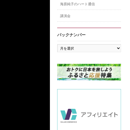
海原純子のハート通信
講演会
バックナンバー
バ
ッ
ク
ナ
ン
バ
ー