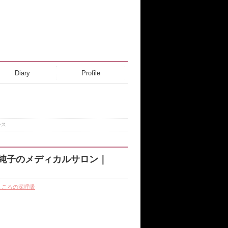
Diary
Profile
ース
.純子のメディカルサロン｜
こころの深呼吸