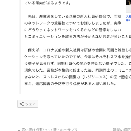
シェア
←
言い訳は必要ない：新・心のサプリ
職場の適応