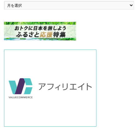
バ
ッ
ク
ナ
ン
バ
ー