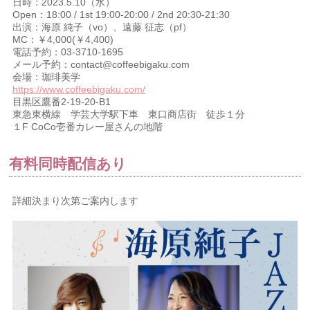
日時：2023.5.10（水）
Open：18:00 / 1st 19:00-20:00 / 2nd 20:30-21:30
出演：海原 純子（vo）、遠藤 征志（pf）
MC：￥4,000(￥4,400)
電話予約：03-3710-1695
メール予約：contact@coffeebigaku.com
会場：珈琲美学
https://www.coffeebigaku.com/
目黒区鷹番2-19-20-B1
東急東横線 学芸大学駅下車 東口商店街 徒歩１分
１F CoCo壱番カレー屋さんの地階
有料同時配信あり
詳細決まり次第ご案内します