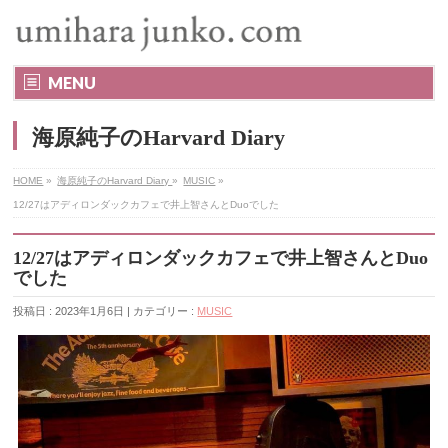
MENU
海原純子のHarvard Diary
HOME
»
海原純子のHarvard Diary
»
MUSIC
»
12/27はアディロンダックカフェで井上智さんとDuoでした
12/27はアディロンダックカフェで井上智さんとDuo
でした
投稿日 : 2023年1月6日 | カテゴリー :
MUSIC