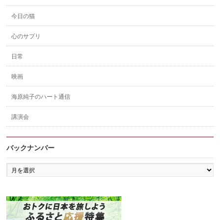
今日の猫
心のサプリ
日常
映画
海原純子のハート通信
講演会
バックナンバー
バ
ッ
ク
ナ
ン
バ
ー