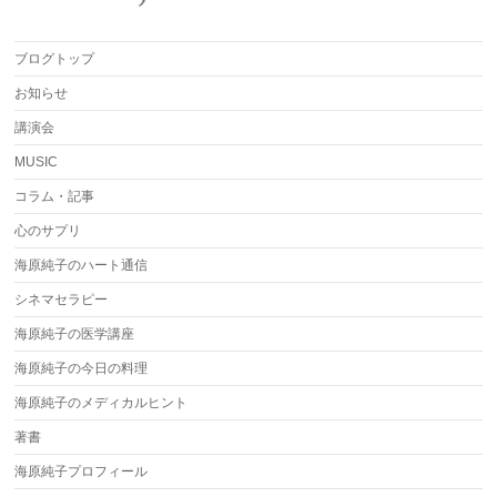
ブログトップ
お知らせ
講演会
MUSIC
コラム・記事
心のサプリ
海原純子のハート通信
シネマセラピー
海原純子の医学講座
海原純子の今日の料理
海原純子のメディカルヒント
著書
海原純子プロフィール