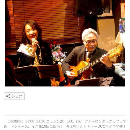
シェア
←
12/28(水）21:00~21:20 ニッポン放
1/31（火）アディロンダックカフェで
送 ドクターズボイス第10回に出演！
井上智さんとギターDUOライブ開催！