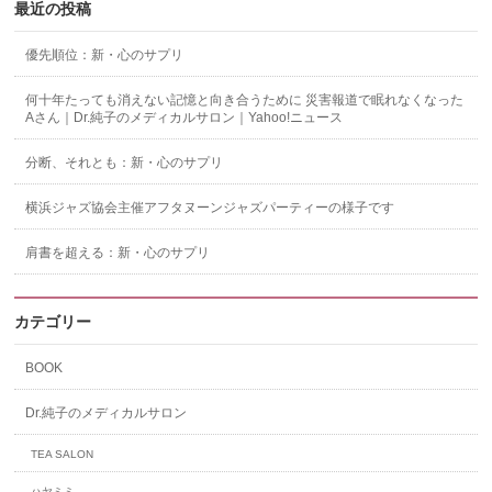
最近の投稿
優先順位：新・心のサプリ
何十年たっても消えない記憶と向き合うために 災害報道で眠れなくなった
Aさん｜Dr.純子のメディカルサロン｜Yahoo!ニュース
分断、それとも：新・心のサプリ
横浜ジャズ協会主催アフタヌーンジャズパーティーの様子です
肩書を超える：新・心のサプリ
カテゴリー
BOOK
Dr.純子のメディカルサロン
TEA SALON
ハヤミミ