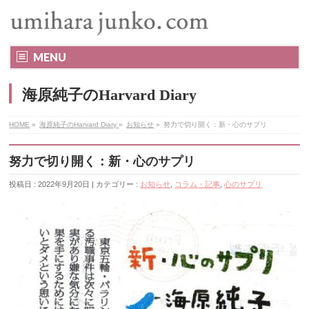
MENU
海原純子のHarvard Diary
HOME
»
海原純子のHarvard Diary
»
お知らせ
»
努力で切り開く：新・心のサプリ
努力で切り開く：新・心のサプリ
投稿日 : 2022年9月20日 | カテゴリー :
お知らせ
,
コラム・記事
,
心のサプリ