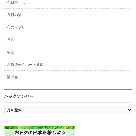
今日の一言
今日の猫
心のサプリ
日常
映画
海原純子のハート通信
講演会
バックナンバー
バ
ッ
ク
ナ
ン
バ