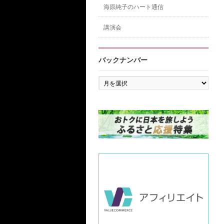
海原純子のハート通信
講演会
バックナンバー
バ
ッ
ク
ナ
ン
バ
ー