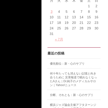
月
火
水
木
金
土
日
1
2
3
4
5
6
7
8
9
10
11
12
13
14
15
16
17
18
19
20
21
22
23
24
25
26
27
28
29
30
31
« 7月
最近の投稿
優先順位：新・心のサプリ
何十年たっても消えない記憶と向き
合うために 災害報道で眠れなくなっ
たAさん｜Dr.純子のメディカルサロ
ン｜Yahoo!ニュース
分断、それとも：新・心のサプリ
横浜ジャズ協会主催アフタヌーンジ