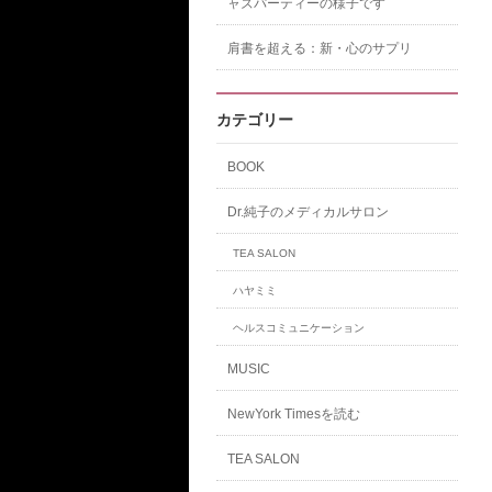
ャズパーティーの様子です
肩書を超える：新・心のサプリ
カテゴリー
BOOK
Dr.純子のメディカルサロン
TEA SALON
ハヤミミ
ヘルスコミュニケーション
MUSIC
NewYork Timesを読む
TEA SALON