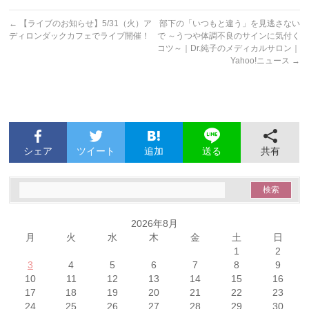
←
【ライブのお知らせ】5/31（火）ア
部下の「いつもと違う」を見逃さない
ディロンダックカフェでライブ開催！
で ～うつや体調不良のサインに気付く
コツ～｜Dr.純子のメディカルサロン｜
Yahoo!ニュース
→
シェア
ツイート
追加
共有
送る
2026年8月
月
火
水
木
金
土
日
1
2
3
4
5
6
7
8
9
10
11
12
13
14
15
16
17
18
19
20
21
22
23
24
25
26
27
28
29
30