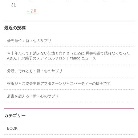
31
« 7月
最近の投稿
優先順位：新・心のサプリ
何十年たっても消えない記憶と向き合うために 災害報道で眠れなくなった
Aさん｜Dr.純子のメディカルサロン｜Yahoo!ニュース
分断、それとも：新・心のサプリ
横浜ジャズ協会主催アフタヌーンジャズパーティーの様子です
肩書を超える：新・心のサプリ
カテゴリー
BOOK