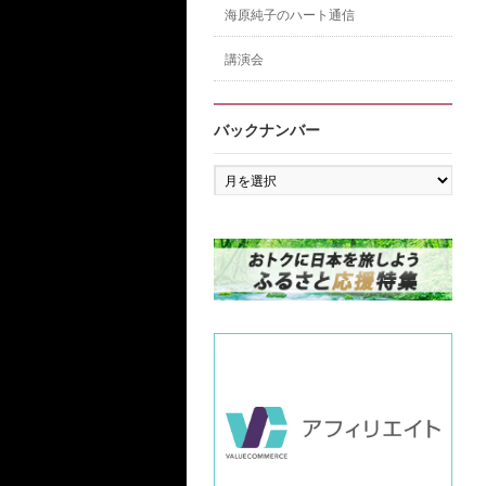
海原純子のハート通信
講演会
バックナンバー
バ
ッ
ク
ナ
ン
バ
ー