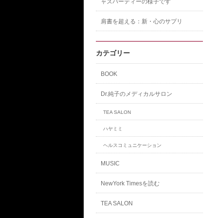
ャズパーティーの様子です
肩書を超える：新・心のサプリ
カテゴリー
BOOK
Dr.純子のメディカルサロン
TEA SALON
ハヤミミ
ヘルスコミュニケーション
MUSIC
NewYork Timesを読む
TEA SALON