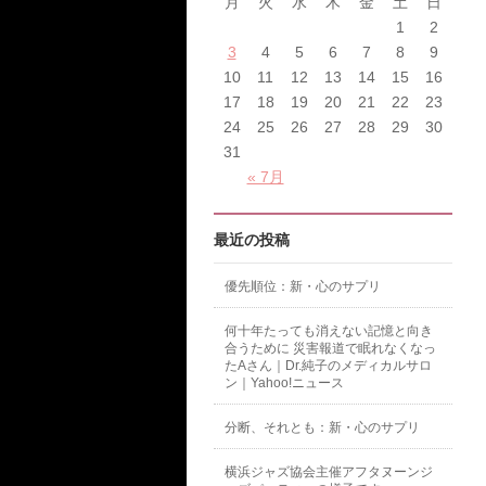
月
火
水
木
金
土
日
1
2
3
4
5
6
7
8
9
10
11
12
13
14
15
16
17
18
19
20
21
22
23
24
25
26
27
28
29
30
31
« 7月
最近の投稿
優先順位：新・心のサプリ
何十年たっても消えない記憶と向き
合うために 災害報道で眠れなくなっ
たAさん｜Dr.純子のメディカルサロ
ン｜Yahoo!ニュース
分断、それとも：新・心のサプリ
横浜ジャズ協会主催アフタヌーンジ