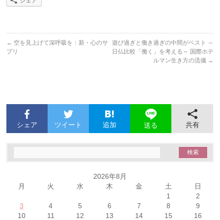
シェア
←
空を見上げて深呼吸を：新・心のサ
遊び過ぎと働き過ぎの中間がベスト ～
プリ
日仏比較「働く」を考える～ 国際ホテ
ルマン生き方の流儀
→
シェア
ツイート
追加
共有
送る
2026年8月
月
火
水
木
金
土
日
1
2
3
4
5
6
7
8
9
10
11
12
13
14
15
16