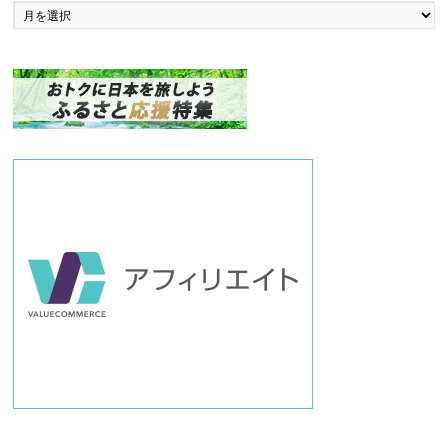
ッ
ク
ナ
ン
バ
ー