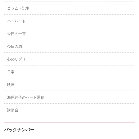
コラム・記事
ハーバード
今日の一言
今日の猫
心のサプリ
日常
映画
海原純子のハート通信
講演会
バックナンバー
バ