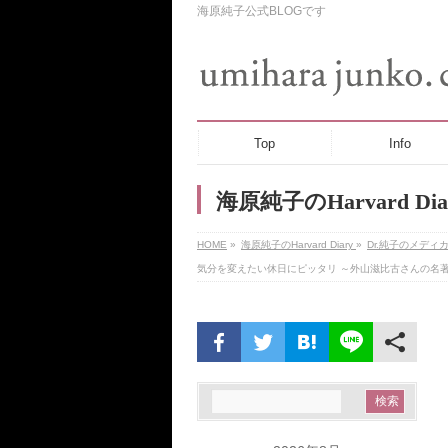
海原純子公式BLOGです
Top
Info
海原純子のHarvard Dia
HOME
»
海原純子のHarvard Diary
»
Dr.純子のメディ
気分を変えたい休日にピッタリ ～外山滋比古さんの名著「