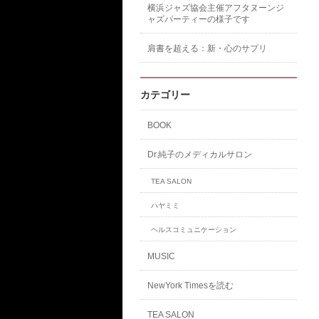
横浜ジャズ協会主催アフタヌーンジ
ャズパーティーの様子です
肩書を超える：新・心のサプリ
カテゴリー
BOOK
Dr.純子のメディカルサロン
TEA SALON
ハヤミミ
ヘルスコミュニケーション
MUSIC
NewYork Timesを読む
TEA SALON