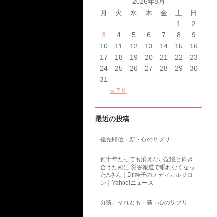
2026年8月
月
火
水
木
金
土
日
1
2
3
4
5
6
7
8
9
10
11
12
13
14
15
16
17
18
19
20
21
22
23
24
25
26
27
28
29
30
31
« 7月
最近の投稿
優先順位：新・心のサプリ
何十年たっても消えない記憶と向き
合うために 災害報道で眠れなくなっ
たAさん｜Dr.純子のメディカルサロ
ン｜Yahoo!ニュース
分断、それとも：新・心のサプリ