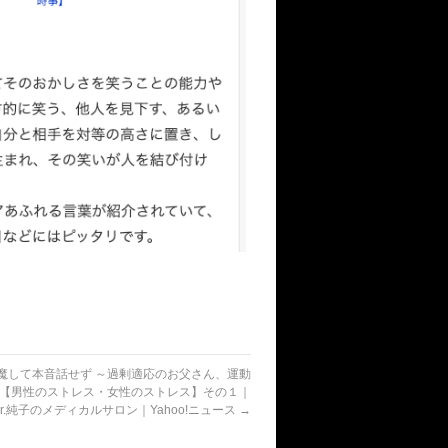
魔して本音話せず ～過剰適応のお父さん、運動
 【男性のストレス・女性のストレス】その１｜
Dr.純子のメディカルサロン｜Yahoo!ニュース
→