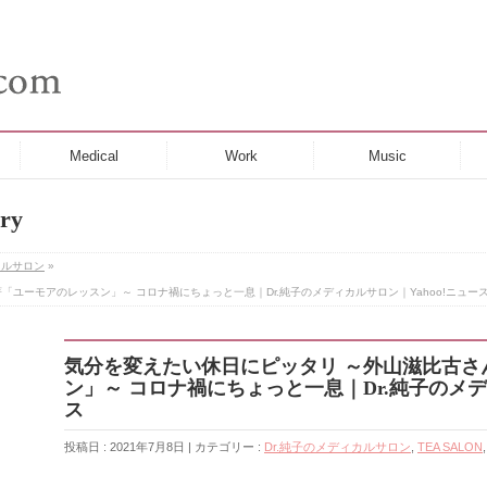
Medical
Work
Music
ry
カルサロン
»
ユーモアのレッスン」～ コロナ禍にちょっと一息｜Dr.純子のメディカルサロン｜Yahoo!ニュー
気分を変えたい休日にピッタリ ～外山滋比古さ
ン」～ コロナ禍にちょっと一息｜Dr.純子のメデ
ス
投稿日 : 2021年7月8日 | カテゴリー :
Dr.純子のメディカルサロン
,
TEA SALON