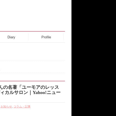
Diary
Profile
ス
んの名著「ユーモアのレッス
ィカルサロン｜Yahoo!ニュー
,
お知らせ
,
コラム・記事