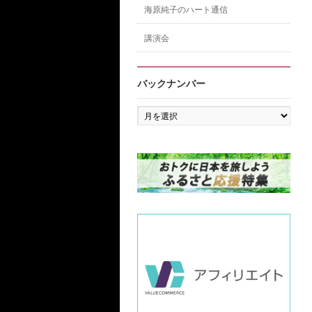
海原純子のハート通信
講演会
バックナンバー
バ
ッ
ク
ナ
ン
バ
ー