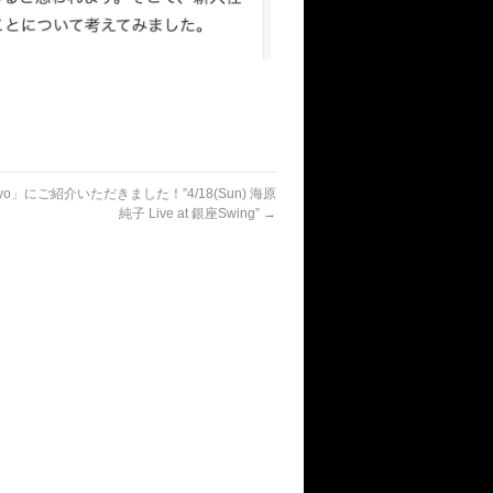
okyo」にご紹介いただきました！”4/18(Sun) 海原
純子 Live at 銀座Swing”
→