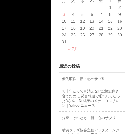
月
火
水
木
金
土
日
1
2
3
4
5
6
7
8
9
10
11
12
13
14
15
16
17
18
19
20
21
22
23
24
25
26
27
28
29
30
31
« 7月
最近の投稿
優先順位：新・心のサプリ
何十年たっても消えない記憶と向き
合うために 災害報道で眠れなくなっ
たAさん｜Dr.純子のメディカルサロ
ン｜Yahoo!ニュース
分断、それとも：新・心のサプリ
横浜ジャズ協会主催アフタヌーンジ