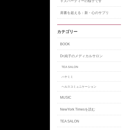
ャズパーティーの様子です
肩書を超える：新・心のサプリ
カテゴリー
BOOK
Dr.純子のメディカルサロン
TEA SALON
ハヤミミ
ヘルスコミュニケーション
MUSIC
NewYork Timesを読む
TEA SALON