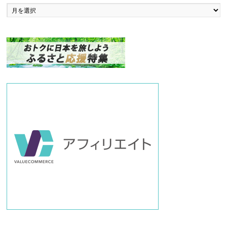
バ
ッ
ク
ナ
ン
バ
ー