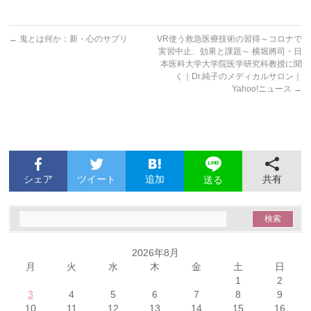
←
鬼とは何か：新・心のサプリ
VR使う救急医療技術の習得～コロナで
実習中止、効果と課題～ 横堀將司・日
本医科大学大学院医学研究科教授に聞
く｜Dr.純子のメディカルサロン｜
Yahoo!ニュース
→
シェア
ツイート
追加
共有
送る
2026年8月
月
火
水
木
金
土
日
1
2
3
4
5
6
7
8
9
10
11
12
13
14
15
16