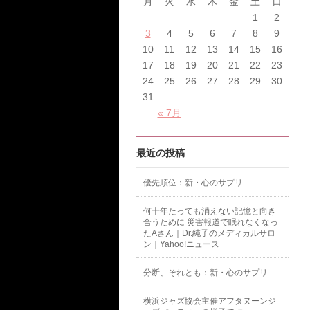
月
火
水
木
金
土
日
1
2
3
4
5
6
7
8
9
10
11
12
13
14
15
16
17
18
19
20
21
22
23
24
25
26
27
28
29
30
31
« 7月
最近の投稿
優先順位：新・心のサプリ
何十年たっても消えない記憶と向き
合うために 災害報道で眠れなくなっ
たAさん｜Dr.純子のメディカルサロ
ン｜Yahoo!ニュース
分断、それとも：新・心のサプリ
横浜ジャズ協会主催アフタヌーンジ