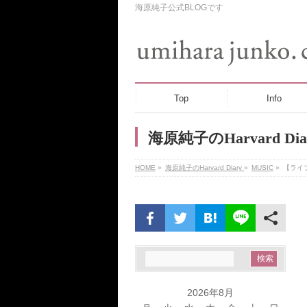
海原純子公式BLOGです
Top
Info
海原純子のHarvard Dia
HOME
»
海原純子のHarvard Diary
»
MUSIC
»
【ライ
2026年8月