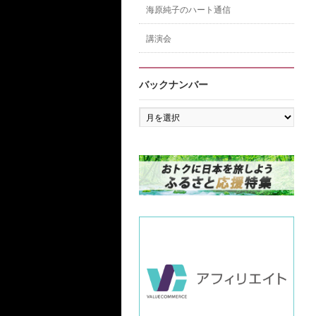
海原純子のハート通信
講演会
バックナンバー
バ
ッ
ク
ナ
ン
バ
ー