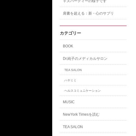
ャズパーティーの様子です
肩書を超える：新・心のサプリ
カテゴリー
BOOK
Dr.純子のメディカルサロン
TEA SALON
ハヤミミ
ヘルスコミュニケーション
MUSIC
NewYork Timesを読む
TEA SALON