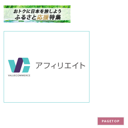
ナ
ン
バ
ー
PAGETOP