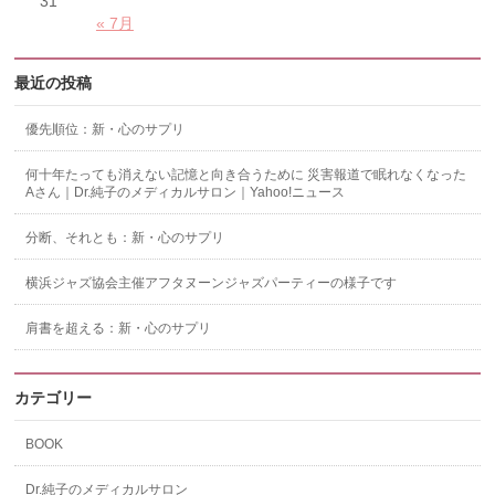
31
« 7月
最近の投稿
優先順位：新・心のサプリ
何十年たっても消えない記憶と向き合うために 災害報道で眠れなくなった
Aさん｜Dr.純子のメディカルサロン｜Yahoo!ニュース
分断、それとも：新・心のサプリ
横浜ジャズ協会主催アフタヌーンジャズパーティーの様子です
肩書を超える：新・心のサプリ
カテゴリー
BOOK
Dr.純子のメディカルサロン